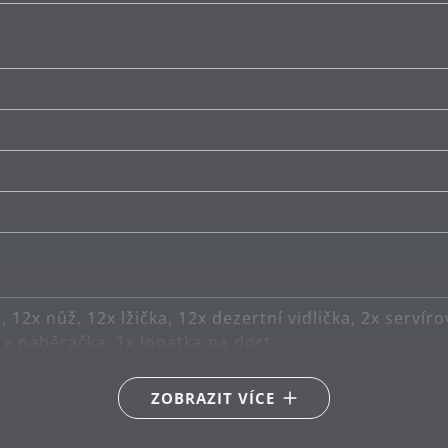
a, 12x nůž, 12x lžička, 12x dezertní vidlička, 2x servíro
 1x naběračka, 1x lopatka na dort
argan® 18/10
ZOBRAZIT VÍCE