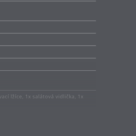
vací lžíce, 1x salátová vidlička, 1x