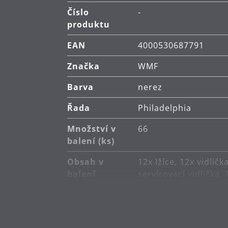
Číslo
-
produktu
EAN
4000530687791
Značka
WMF
Barva
nerez
Řada
Philadelphia
Množství v
66
balení (ks)
Obsah v
12x lžíce, 12x vidličk
balení
servírovací vidlička,
Hlavní
nerezová ocel Crom
materiál