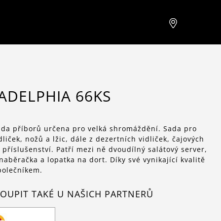
ADELPHIA 66KS
sada příborů určena pro velká shromáždění. Sada pro
liček, nožů a lžic, dále z dezertních vidliček, čajových
 příslušenství. Patří mezi ně dvoudílný salátový server,
 naběračka a lopatka na dort. Díky své vynikající kvalitě
polečníkem.
OUPIT TAKÉ U NAŠICH PARTNERŮ