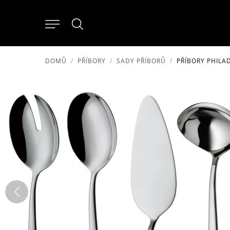
DOMŮ
PŘÍBORY
SADY PŘÍBORŮ
PŘÍBORY PHILA