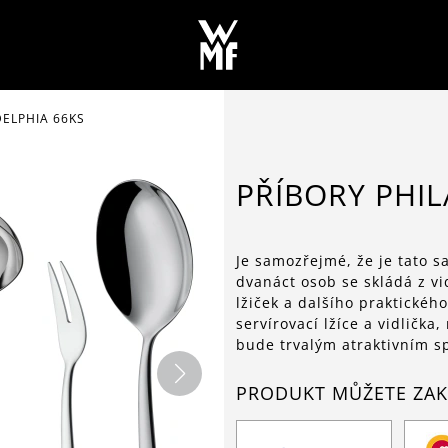
DELPHIA 66KS
PŘÍBORY PHIL
Je samozřejmé, že je tato 
dvanáct osob se skládá z vid
lžiček a dalšího praktického
servírovací lžíce a vidlička,
bude trvalým atraktivním s
PRODUKT MŮŽETE ZAK