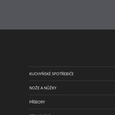
Péče o
lze mýt v myčce
výrobky
KUCHYŇSKÉ SPOTŘEBIČE
NOŽE A NŮŽKY
PŘÍBORY