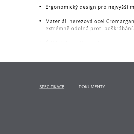
Ergonomický design pro nejvyšší m
Materiál: nerezová ocel Cromargan®
extrémně odolná proti poškrábání
Čištění: lze mýt v myčce.
SPECIFIKACE
DOKUMENTY