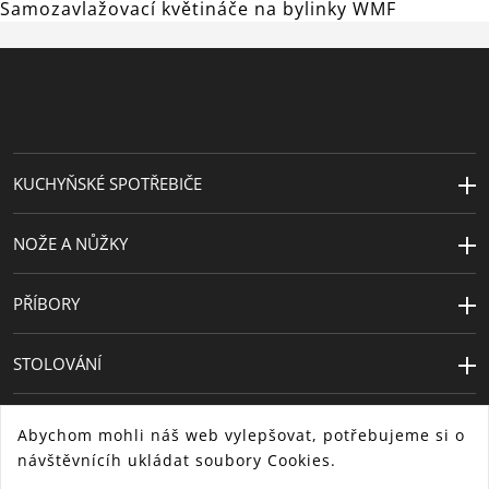
Samozavlažovací květináče na bylinky WMF
KUCHYŇSKÉ SPOTŘEBIČE
NOŽE A NŮŽKY
PŘÍBORY
STOLOVÁNÍ
Abychom mohli náš web vylepšovat, potřebujeme si o
návštěvnícíh ukládat soubory Cookies.