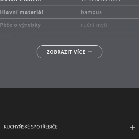
Hlavní materiál
bambus
Péče o výrobky
ruční mytí
Výška (cm)
24
Šířka (cm)
12
ZOBRAZIT VÍCE
Délka (cm)
12
KUCHYŇSKÉ SPOTŘEBIČE