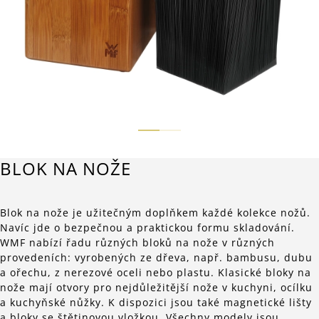
BLOK NA NOŽE
Blok na nože je užitečným doplňkem každé kolekce nožů.
Navíc jde o bezpečnou a praktickou formu skladování.
WMF nabízí řadu různých bloků na nože v různých
provedeních: vyrobených ze dřeva, např. bambusu, dubu
a ořechu, z nerezové oceli nebo plastu. Klasické bloky na
nože mají otvory pro nejdůležitější nože v kuchyni, ocílku
a kuchyňské nůžky. K dispozici jsou také magnetické lišty
a bloky se štětinovou vložkou. Všechny modely jsou