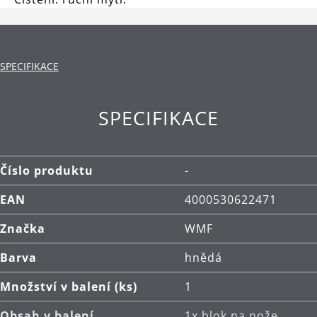
SPECIFIKACE
SPECIFIKACE
Číslo produktu
-
EAN
4000530622471
Značka
WMF
Barva
hnědá
Množství v balení (ks)
1
Obsah v balení
1x blok na nože