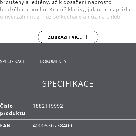
broušeny a leštěny, až k dosažení naprosto
hladkého povrchu. Kromě klasiky, jakou je například
univerzální nůž, nůž šéfkuchaře a nůž na chléb,
série Grand Gourmet zahrnuje také vykošťovací,
filetovací a Santoku nože. Design a použitý materiál
ZOBRAZIT VÍCE
je vhodný pro gravírování - což vám umožní mít
jedinečný nůž a nebo velmi osobní dárek.
Obsahuje: 1x blok na nože, 1x nůž šéfkuchaře 20
SPECIFIKACE
DOKUMENTY
cm, 1x nůž na maso 20 cm, 1x nůž na chléb 19 cm,
1x nůž na zeleninu 9 cm, 1x nůžky.
SPECIFIKACE
Materiál: kovaná čepel ze speciální nerezové oceli.
Rukojeť vyrobená z vysoce kvalitní nerezové oceli
Cromargan® 18/10 a blok z nerezové oceli.
Číslo
1882119992
Blok na nože s vložkou FlexTec pro bezstarostné
produktu
skladování všech typů a tvarů nožů a nůžek. Vlnitá
EAN
4000530738400
lamelová konstrukce s optimálním uchycením
pojme až 15 nožů.