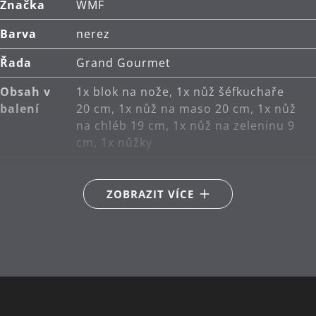
Značka
WMF
Technologie Performance Cut:
V tomto
Barva
nerez
jedinečném postupu podrobujeme čepele přesně
řízenému tepelnému zpracování, které
Řada
Grand Gourmet
optimalizuje vnitřní strukturu ocelové čepele.
Každá jednotlivá čepel je následně měřena
Obsah v
1x blok na nože, 1x nůž šéfkuchaře
laserem, aby se určil perfektní úhel broušení, a
balení
20 cm, 1x nůž na maso 20 cm, 1x nůž
poté je broušena robotem, aby získala úhel s
na chléb 19 cm, 1x nůž na zeleninu 9
dosud nedosaženou ostrostí. To je WMF
cm, 1x nůžky
Performance Cut - pro vynikající a dlouhotrvající
Množství
6
ostrost.
v balení
ZOBRAZIT VÍCE
Ergonomicky tvarovaná rukojeť a dokonale
(ks)
vyvážená váha čepele a rukojeti pro pohodlnou
Hlavní
speciální kovaná ocel
manipulaci.
materiál
Čištění nože: ruční mytí.
Péče o
ruční mytí
Vyrobeno v Německu: nůž v prémiové kvalitě.
výrobky