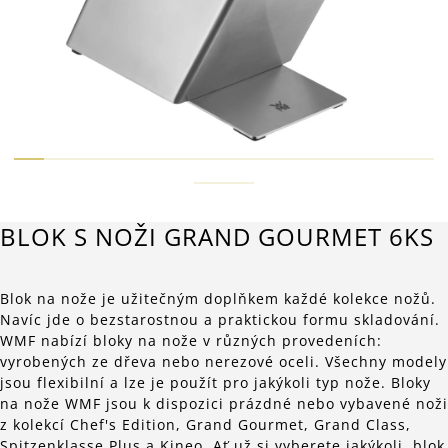
BLOK S NOŽI GRAND GOURMET 6KS
Blok na nože je užitečným doplňkem každé kolekce nožů.
Navíc jde o bezstarostnou a praktickou formu skladování.
WMF nabízí bloky na nože v různých provedeních:
vyrobených ze dřeva nebo nerezové oceli. Všechny modely
jsou flexibilní a lze je použít pro jakýkoli typ nože. Bloky
na nože WMF jsou k dispozici prázdné nebo vybavené noži
z kolekcí Chef's Edition, Grand Gourmet, Grand Class,
Spitzenklasse Plus a Kineo. Ať už si vyberete jakýkoli, blok