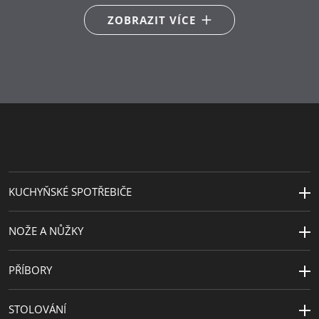
ZOBRAZIT VÍCE
Péče o výrobky
lze mýt v myčce
Délka (cm)
26.5
Průměr (cm)
12
Šířka (cm)
12
KUCHYŇSKÉ SPOTŘEBIČE
NOŽE A NŮŽKY
PŘÍBORY
STOLOVÁNÍ