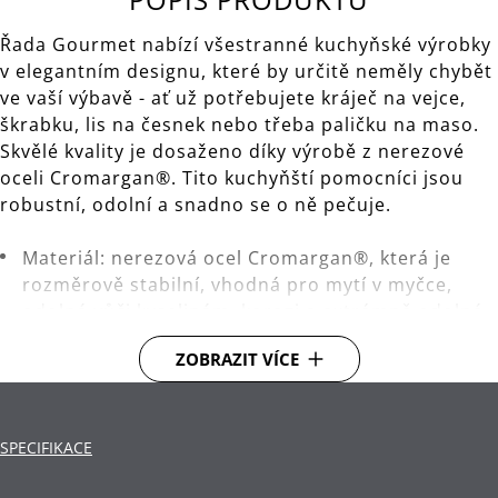
Řada Gourmet nabízí všestranné kuchyňské výrobky
v elegantním designu, které by určitě neměly chybět
ve vaší výbavě - ať už potřebujete kráječ na vejce,
škrabku, lis na česnek nebo třeba paličku na maso.
Skvělé kvality je dosaženo díky výrobě z nerezové
oceli Cromargan®. Tito kuchyňští pomocníci jsou
robustní, odolní a snadno se o ně pečuje.
Materiál: nerezová ocel Cromargan®, která je
rozměrově stabilní, vhodná pro mytí v myčce,
odolná vůči kyselinám, korozi a extrémně odolná
proti poškrábání.
ZOBRAZIT VÍCE
Čištění: lze mýt v myčce.
SPECIFIKACE