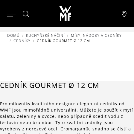
DOMŮ
KUCHYŇSKÉ NÁČINÍ
MÍSY, NÁDOBY A CEDNÍKY
CEDNÍKY
CEDNÍK GOURMET Ø 12 CM
CEDNÍK GOURMET Ø 12 CM
Pro milovníky kvalitního designu: elegantní cedníky od
WMF jsou mimořádně univerzální. Můžete je použít k mytí
salátu, zeleniny a ovoce, nebo případně scedit vodu z
těstovin nebo brambor. Tyto kvalitní cedníky jsou
vyrobeny z nerezové oceli Cromargan®, snadno se čistí a