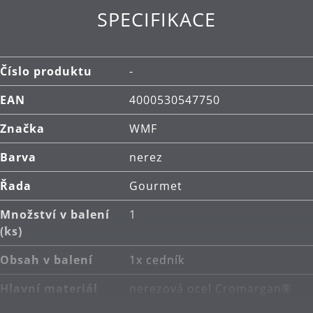
SPECIFIKACE
Číslo produktu
-
EAN
4000530547750
Značka
WMF
Barva
nerez
Řada
Gourmet
Množství v balení
1
(ks)
Obsah v balení
1x cedník
Hlavní materiál
nerezová ocel Cromargan®
18/10