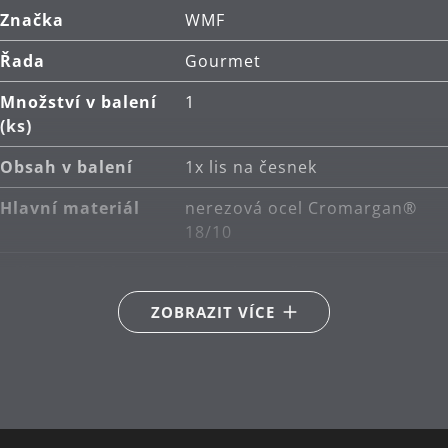
Značka
WMF
Řada
Gourmet
Množství v balení
1
(ks)
Obsah v balení
1x lis na česnek
Hlavní materiál
nerezová ocel Cromargan®
18/10
Péče o výrobky
lze mýt v myčce
ZOBRAZIT VÍCE
Délka (cm)
17