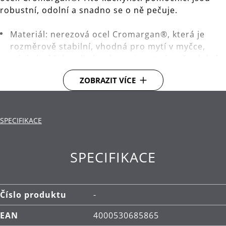
robustní, odolní a snadno se o ně pečuje.
Materiál: nerezová ocel Cromargan®, která je
rozměrově stabilní, vhodná pro mytí v myčce,
odolná vůči kyselinám, korozi a extrémně odolná
proti poškrábání.
ZOBRAZIT VÍCE
Čištění: lze mýt v myčce.
SPECIFIKACE
SPECIFIKACE
Číslo produktu
-
EAN
4000530685865