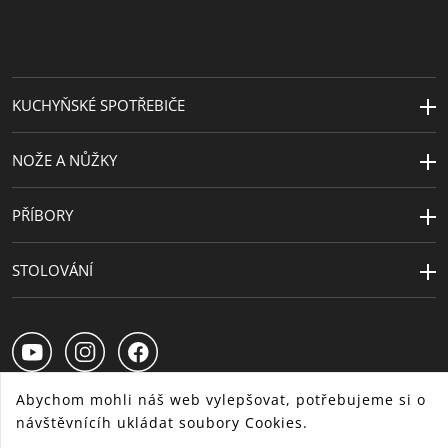
KUCHYŇSKÉ SPOTŘEBIČE
NOŽE A NŮŽKY
PŘÍBORY
STOLOVÁNÍ
Abychom mohli náš web vylepšovat, potřebujeme si o
návštěvnícíh ukládat soubory Cookies.