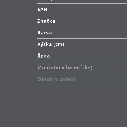
EAN
Značka
Barva
Výška (cm)
Řada
Množství v balení (ks)
Obsah v balení
Hlavní materiál
Péče o výrobky
Průměr (cm)
Návrhář