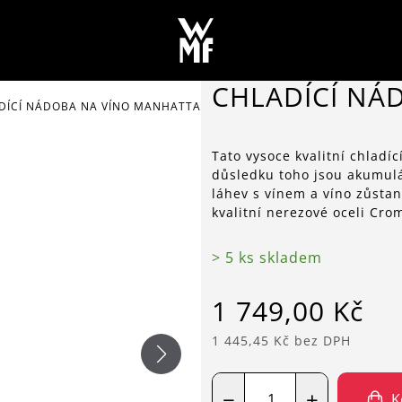
CHLADÍCÍ NÁ
DÍCÍ NÁDOBA NA VÍNO MANHATTAN
Tato vysoce kvalitní chlad
důsledku toho jsou akumulá
láhev s vínem a víno zůsta
kvalitní nerezové oceli Cr
> 5 ks skladem
1 749,00 Kč
1 445,45 Kč bez DPH
−
+
K