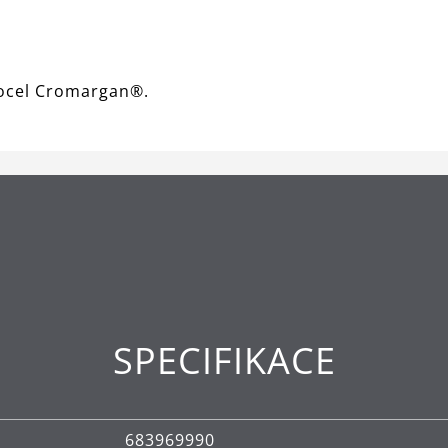
á ocel Cromargan®.
SPECIFIKACE
683969990