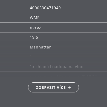
4000530471949
WMF
nerez
19.5
Manhattan
1
1x chladící nádoba na víno
nerezová ocel Cromargan® 18/10
lze mýt v myčce
ZOBRAZIT VÍCE
12
Akantus