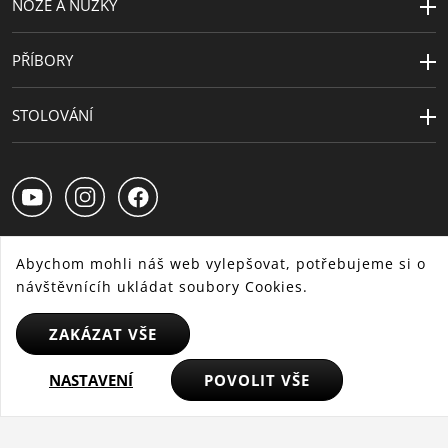
NOŽE A NŮŽKY
PŘÍBORY
STOLOVÁNÍ
Abychom mohli náš web vylepšovat, potřebujeme si o
návštěvnícíh ukládat soubory Cookies.
CS
SK
HU
ZAKÁZAT VŠE
© 2025 WMF - Všechna práva vyhrazena
NASTAVENÍ
POVOLIT VŠE