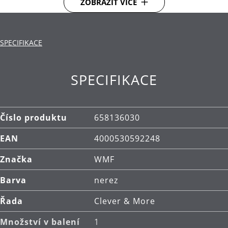
ZOBRAZIT VÍCE
pomocí dvoustupňové pákové vývrtky.
Materiál: vysoce kvalitní nerezová ocel
SPECIFIKACE
Cromargan® 18/10.
SPECIFIKACE
Číslo produktu
658136030
EAN
4000530592248
Značka
WMF
Barva
nerez
Řada
Clever & More
Množství v balení
1