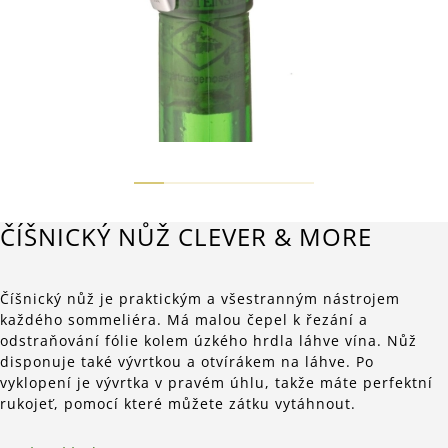
ČÍŠNICKÝ NŮŽ CLEVER & MORE
Číšnický nůž je praktickým a všestranným nástrojem
každého sommeliéra. Má malou čepel k řezání a
odstraňování fólie kolem úzkého hrdla láhve vína. Nůž
disponuje také vývrtkou a otvírákem na láhve. Po
vyklopení je vývrtka v pravém úhlu, takže máte perfektní
rukojeť, pomocí které můžete zátku vytáhnout.