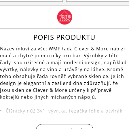
POPIS PRODUKTU
Název mluví za vše: WMF řada Clever & More nabízí
malé a chytré pomocníky pro bar. Výrobky z této
řady jsou užitečné a mají moderní design, například
vývrtky, nálevky na víno a uzávěry na láhve. Kromě
toho obsahuje řada rovněž vybrané sklenice. Jejich
design je elegantní a zesílená dna zdůrazňují, že
jsou sklenice Clever & More určeny k přípravě
koktejlů nebo jiných míchaných nápojů.
Číšnický nůž 3v1: vývrtka, řezačka fólie a otvírák
na láhve.
Bezproblémové odstranění dlouhých zátek