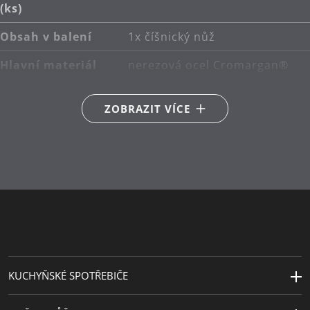
(ks)
Obsah v balení
1x číšnický nůž
Hlavní materiál
nerezová ocel Cromargan®
18/10
ZOBRAZIT VÍCE
Délka (cm)
10
KUCHYŇSKÉ SPOTŘEBIČE