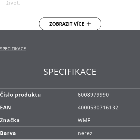
život.
Snadné čištění.
ZOBRAZIT VÍCE
SPECIFIKACE
SPECIFIKACE
Číslo produktu
6008979990
EAN
4000530716132
Značka
WMF
Barva
nerez