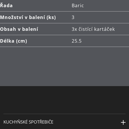
Řada
Baric
Množství v balení (ks)
3
Obsah v balení
3x čistící kartáček
Délka (cm)
25.5
KUCHYŇSKÉ SPOTŘEBIČE