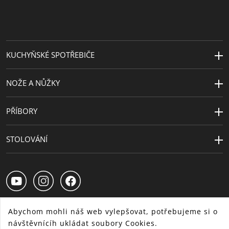
KUCHYŇSKÉ SPOTŘEBIČE
NOŽE A NŮŽKY
PŘÍBORY
STOLOVÁNÍ
Abychom mohli náš web vylepšovat, potřebujeme si o
návštěvnícíh ukládat soubory Cookies.