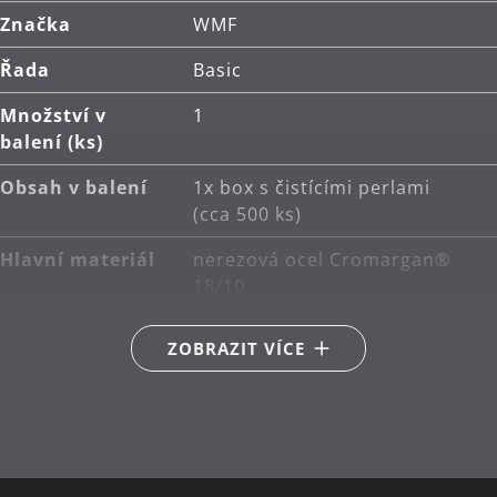
Značka
WMF
Řada
Basic
Množství v
1
balení (ks)
Obsah v balení
1x box s čistícími perlami
(cca 500 ks)
Hlavní materiál
nerezová ocel Cromargan®
18/10
Péče o výrobky
ruční mytí
ZOBRAZIT VÍCE