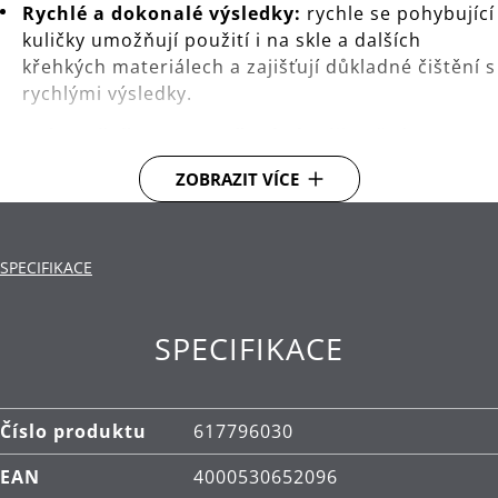
Rychlé a dokonalé výsledky:
rychle se pohybující
kuličky umožňují použití i na skle a dalších
křehkých materiálech a zajišťují důkladné čištění s
rychlými výsledky.
Nekonečně znovupoužitelné:
výjimečná
životnost pro čisticí řešení, které je vytvořeno tak,
ZOBRAZIT VÍCE
aby obstálo dlouhodobě
Dlouhotrvající výkon:
vyrobeno z robustní,
elegantní vysoce kvalitní nerezové oceli
SPECIFIKACE
Cromargan®, která je rozměrově stabilní, vhodná
pro mytí v myčce, zachovává své vlastnosti při
kontaktu s kyselinami i korozí a povrch je velmi
SPECIFIKACE
dobře chráněný proti poškrábání.
Úložný box:
praktické a kompaktní úložiště.
Číslo produktu
617796030
EAN
4000530652096