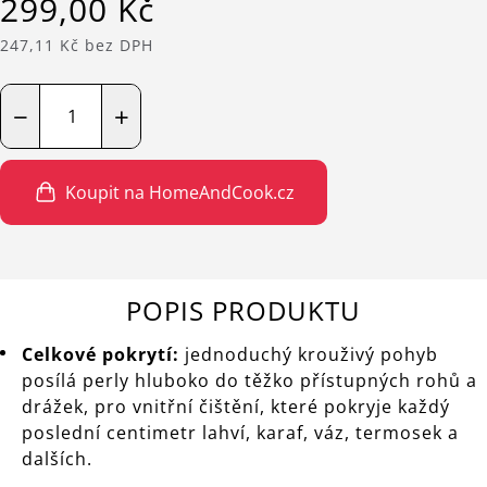
299,00 Kč
247,11 Kč bez DPH
−
+
Koupit na HomeAndCook.cz
POPIS PRODUKTU
Celkové pokrytí:
jednoduchý krouživý pohyb
posílá perly hluboko do těžko přístupných rohů a
drážek, pro vnitřní čištění, které pokryje každý
poslední centimetr lahví, karaf, váz, termosek a
dalších.