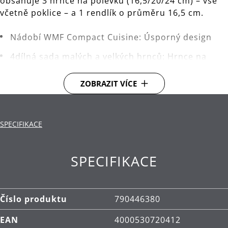
obsahuje 3 hrnce na polévku (16,5/20/24 cm) – vše
včetně poklice – a 1 rendlík o průměru 16,5 cm.
Nádobí WMF Compact Cuisine: Úsporný design
4dílná sada malých a velkých hrnců: Hrnce na
polévku 16,5/20/24 cm se skleněnými poklicemi
(1,9 l/3,3 l/5,7 l), rendlík 16,5 cm (1,4 l)
ZOBRAZIT VÍCE
Stohujte až 4 kusy nádobí stejné velikosti na sebe
a ušetřete více než 30 % prostoru***
SPECIFIKACE
Rukojeti s nižším přenosem tepla: Duté rukojeti
snižují přenos tepla z hrnce na rukojeť, což
zajišťuje pohodlnější držení při vaření**
SPECIFIKACE
Multifunkční vaření díky dalšímu příslušenství
včetně napařovacího košíku a nádoby na vaření
Číslo produktu
790446380
Praktické funkce: integrované odměrné rysky na
vnitřní straně hrnců a široké výlevky
EAN
4000530720412