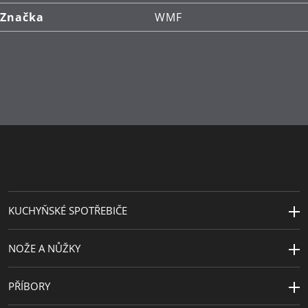
Univerzální dno TransTherm® ideální pro vaření
Značka
WMF
díky optimálnímu rozptylu a zachování tepla
Kompatibilní se všemi varnými deskami včetně
indukce
Cromargan®: vysoce kvalitní nerezová ocel 18/10
pro vynikající odolnost a dokonalost, vhodná do
myčky nádobí
**Neplatí při použití v troubě
***Test provedený v porovnání se stávající sadou
KUCHYŇSKÉ SPOTŘEBIČE
hrnců a mísy WMF
NOŽE A NŮŽKY
PŘÍBORY