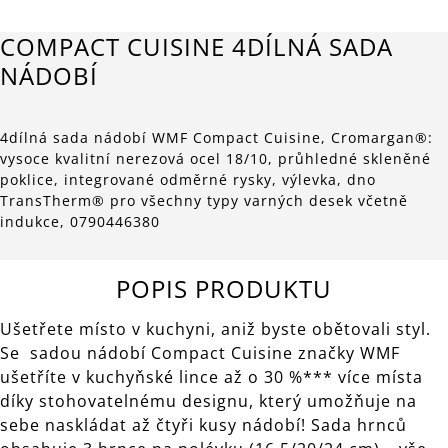
COMPACT CUISINE 4DÍLNÁ SADA
NÁDOBÍ
4dílná sada nádobí WMF Compact Cuisine, Cromargan®:
vysoce kvalitní nerezová ocel 18/10, průhledné skleněné
poklice, integrované odměrné rysky, výlevka, dno
TransTherm® pro všechny typy varných desek včetně
indukce, 0790446380
POPIS PRODUKTU
Ušetřete místo v kuchyni, aniž byste obětovali styl.
Se sadou nádobí Compact Cuisine značky WMF
ušetříte v kuchyňské lince až o 30 %*** více místa
díky stohovatelnému designu, který umožňuje na
sebe naskládat až čtyři kusy nádobí! Sada hrnců