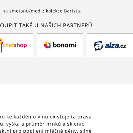
ač na smetanu/med z kolekce Barista.
OUPIT TAKÉ U NAŠICH PARTNERŮ
ko ke každému vínu existuje ta pravá
lu, výška a průměr hrnků a sklenic
ektní pro popíjení mléčné pěny, silné