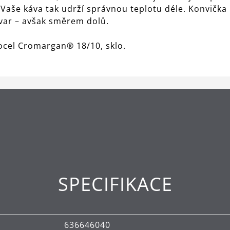
. Vaše káva tak udrží správnou teplotu déle. Konvič
tvar – avšak směrem dolů.
 ocel Cromargan® 18/10, sklo.
SPECIFIKACE
636646040