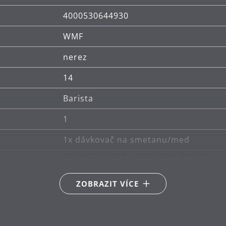
4000530644930
WMF
nerez
14
Barista
1
1x dávkovač na smetanu/med
nerezová ocel Cromargan® 18/10
lze mýt v myčce
ZOBRAZIT VÍCE
6.6
0.24