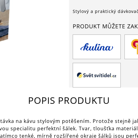
Stylový a praktický dávkov
PRODUKT MŮŽETE ZAK
POPIS PRODUKTU
távka na kávu stylovým potěšením. Protože stejně ja
ou specialitu perfektní šálek. Tvar, tloušťka materiá
 Zatímco tenké, mírně rozšířené okraje šálků jsou perf