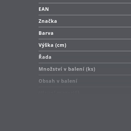
EAN
Značka
Barva
Výška (cm)
Řada
Množství v balení (ks)
Obsah v balení
Hlavní materiál
Péče o výrobky
Průměr (cm)
Kapacita (l)