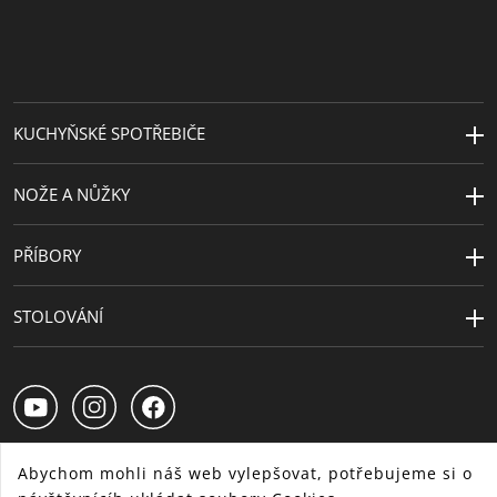
Průměr (cm)
9
Cena za design
Design Plus Messe
Frankfurt 2002
KUCHYŇSKÉ SPOTŘEBIČE
NOŽE A NŮŽKY
PŘÍBORY
STOLOVÁNÍ
Abychom mohli náš web vylepšovat, potřebujeme si o