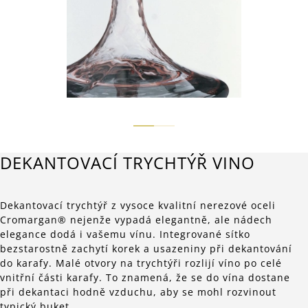
DEKANTOVACÍ TRYCHTÝŘ VINO
Dekantovací trychtýř z vysoce kvalitní nerezové oceli
Cromargan® nejenže vypadá elegantně, ale nádech
elegance dodá i vašemu vínu. Integrované sítko
bezstarostně zachytí korek a usazeniny při dekantování
do karafy. Malé otvory na trychtýři rozlijí víno po celé
vnitřní části karafy. To znamená, že se do vína dostane
při dekantaci hodně vzduchu, aby se mohl rozvinout
typický buket.