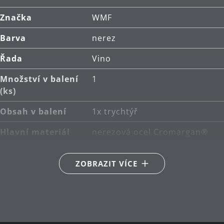
Značka
WMF
Barva
nerez
Řada
Vino
Množství v balení
1
(ks)
Obsah v balení
1x trychtýř
Hlavní materiál
nerezová ocel Cromargan®
18/10
ZOBRAZIT VÍCE
Návrhář
Wolf Udo Wagner
Péče o výrobky
lze mýt v myčce
Výška (cm)
9