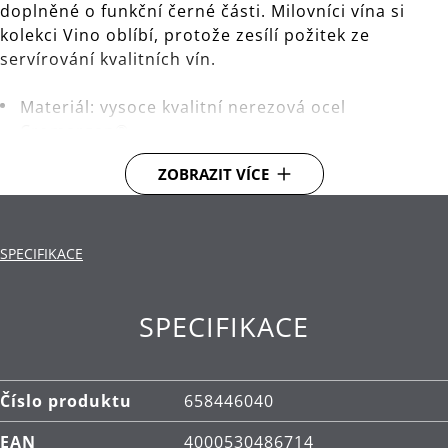
doplněné o funkční černé části. Milovníci vína si
kolekci Vino oblíbí, protože zesílí požitek ze
servírování kvalitních vín.
Materiál: vysoce kvalitní nerezová ocel
Cromargan®.
Čištění: lze mýt v myčce.
ZOBRAZIT VÍCE
SPECIFIKACE
SPECIFIKACE
Číslo produktu
658446040
EAN
4000530486714