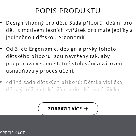
POPIS PRODUKTU
Design vhodný pro děti: Sada příborů ideální pro
děti s motivem lesních zvířátek pro malé jedlíky a
jedinečnou dětskou ergonomií.
Od 3 let: Ergonomie, design a prvky tohoto
dětského příboru jsou navrženy tak, aby
podporovaly samostatné stolování a zároveň
usnadňovaly proces učení.
4dílná sada dětských příborů: Dětská vidlička,
dětský nůž, dětská lžíce a dětská malá lžička.
Zabezpečený design: Sada byla navržena s
ohledem na bezstarostnost dětí — jemně
ZOBRAZIT VÍCE
vroubkovaný nůž, okraje lžíce se zaoblenými
hranami a vidlička s krátkými tupými hroty.
SPECIFIKACE
Vysoce kvalitní příbory: Vyrobeno z matariálu