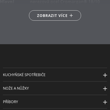
Hlavní
nerezová ocel Cromargan® 18/10
materiál
ZOBRAZIT VÍCE
Péče o
lze mýt v myčce
výrobky
Řada
Forest Friends
KUCHYŇSKÉ SPOTŘEBIČE
NOŽE A NŮŽKY
PŘÍBORY