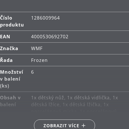
Číslo
1286009964
produktu
EAN
4000530692702
Značka
WMF
Řada
Frozen
Množství
6
v balení
(ks)
Obsah v
1x dětský nůž, 1x dětská vidlička, 1x
balení
dětská lžíce, 1x dětská lžička, 1x
porcelánová miska, 1x porcelánový
talíř
ZOBRAZIT VÍCE