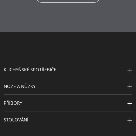
Hlavní
nerezová ocel Cromargan® 18/10
materiál
Péče o
lze mýt v myčce
výrobky
Návrhář
© Disney
Motivy
Ledové Království
KUCHYŇSKÉ SPOTŘEBIČE
NOŽE A NŮŽKY
PŘÍBORY
STOLOVÁNÍ