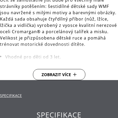
Učit se samostatně jíst bude pro všechny malé
strávníky potěšením: šestidílné dětské sady WMF
jsou navržené s milými motivy a barevnými obrázky.
Každá sada obsahuje čtyřdílný příbor (nůž, lžíce,
lžička a vidlička) vyrobený z vyosce kvalitní nerezové
oceli Cromargan® a porcelánový talířek a misku.
Velikost je přizpůsobena dětské ruce a pomáhá
trénovat motorické dovednosti dítěte.
Vhodné pro děti od 3 let.
Materiál: vysoce kvalitní nerezová ocel
Cromargan®.
ZOBRAZIT VÍCE
Čištění: lze mýt v myčce.
SPECIFIKACE
SPECIFIKACE