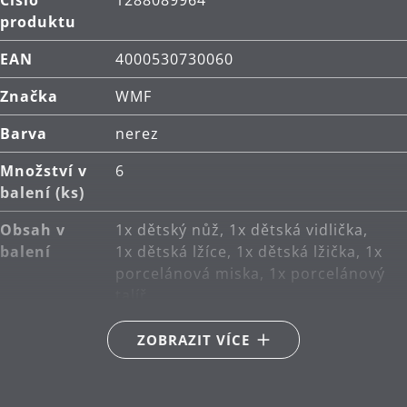
Číslo
1288089964
produktu
EAN
4000530730060
Značka
WMF
Barva
nerez
Množství v
6
balení (ks)
Obsah v
1x dětský nůž, 1x dětská vidlička,
balení
1x dětská lžíce, 1x dětská lžička, 1x
porcelánová miska, 1x porcelánový
talíř
Hlavní
nerezová ocel Cromargan® 18/10
ZOBRAZIT VÍCE
materiál
Péče o
lze mýt v myčce