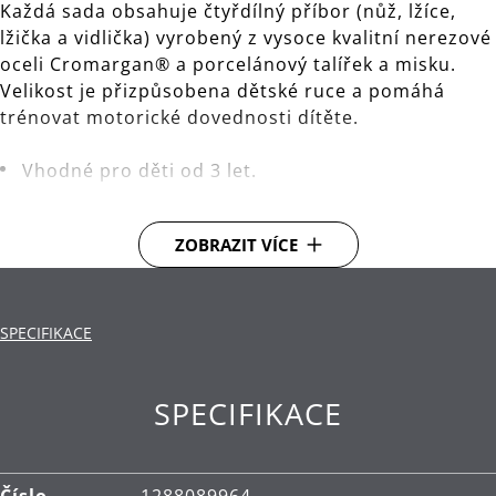
Každá sada obsahuje čtyřdílný příbor (nůž, lžíce,
lžička a vidlička) vyrobený z vysoce kvalitní nerezové
oceli Cromargan® a porcelánový talířek a misku.
Velikost je přizpůsobena dětské ruce a pomáhá
trénovat motorické dovednosti dítěte.
Vhodné pro děti od 3 let.
Materiál: vysoce kvalitní nerezová ocel
Cromargan®.
ZOBRAZIT VÍCE
Čištění: lze mýt v myčce.
SPECIFIKACE
SPECIFIKACE