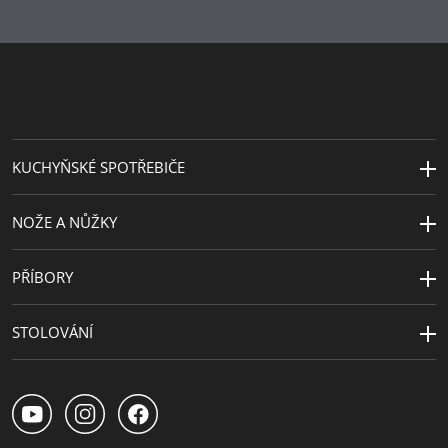
výrobky
Řada
Paw Patrol
Motivy
Tlapková Patrola
Sekundární
porcelán
materiál
KUCHYŇSKÉ SPOTŘEBIČE
NOŽE A NŮŽKY
PŘÍBORY
STOLOVÁNÍ