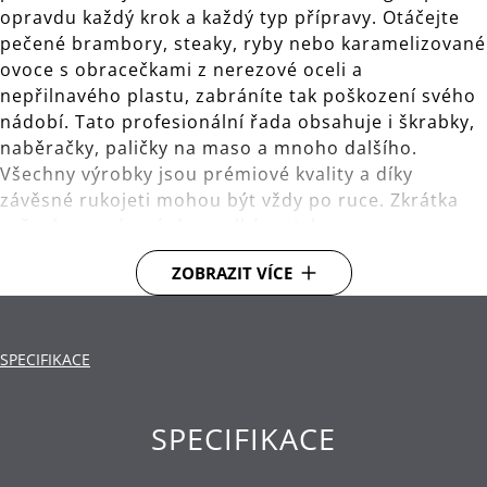
opravdu každý krok a každý typ přípravy. Otáčejte
pečené brambory, steaky, ryby nebo karamelizované
ovoce s obracečkami z nerezové oceli a
nepřilnavého plastu, zabráníte tak poškození svého
nádobí. Tato profesionální řada obsahuje i škrabky,
naběračky, paličky na maso a mnoho dalšího.
Všechny výrobky jsou prémiové kvality a díky
závěsné rukojeti mohou být vždy po ruce. Zkrátka
vaření a servírování ve velkém stylu.
ZOBRAZIT VÍCE
S praktickým okem pro uložení na závěsné tyči s
háčky.
Materiál: vysoce kvalitní nerezová ocel
SPECIFIKACE
Cromargan® 18/10.
Čištění: ruční mytí.
SPECIFIKACE