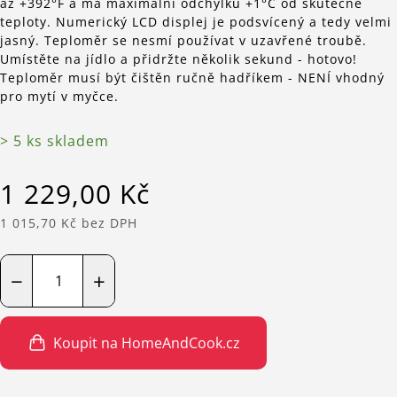
až +392°F a má maximální odchylku +1°C od skutečné
teploty. Numerický LCD displej je podsvícený a tedy velmi
jasný. Teploměr se nesmí používat v uzavřené troubě.
Umístěte na jídlo a přidržte několik sekund - hotovo!
Teploměr musí být čištěn ručně hadříkem - NENÍ vhodný
pro mytí v myčce.
> 5 ks skladem
1 229,00 Kč
1 015,70 Kč bez DPH
−
+
Koupit na HomeAndCook.cz