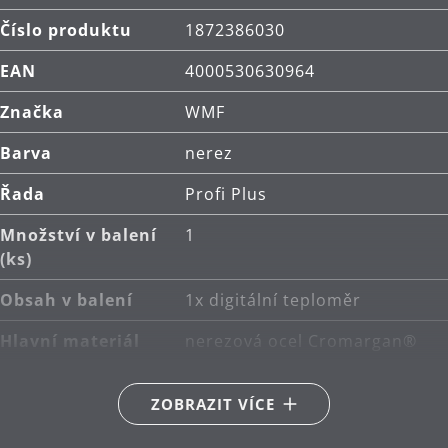
Číslo produktu
1872386030
EAN
4000530630964
Značka
WMF
Barva
nerez
Řada
Profi Plus
Množství v balení
1
(ks)
Obsah v balení
1x digitální teploměr
Hlavní materiál
nerezová ocel Cromargan®
18/10
ZOBRAZIT VÍCE
Péče o výrobky
ruční mytí
Délka (cm)
23