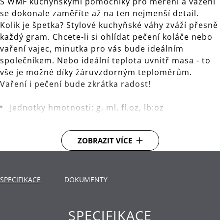
S WMF kuchyňskými pomocníky pro měření a vážení
se dokonale zaměříte až na ten nejmenší detail.
Kolik je špetka? Stylové kuchyňské váhy zváží přesně
každý gram. Chcete-li si ohlídat pečení koláče nebo
vaření vajec, minutka pro vás bude ideálním
společníkem. Nebo ideální teplota uvnitř masa - to
vše je možné díky žáruvzdorným teploměrům.
Vaření i pečení bude zkrátka radost!
Jednotky hmotnosti: g, ml, fl.oz, lb:oz
Maximální hmotnost: 5000 g, 5000 ml, 176 fl.oz, 11
lb:0.4 oz
ZOBRAZIT VÍCE
Dělení: 1 g, 1 ml, 0.1 fl.oz, 0.1 oz
Doplňková funkce (tara)
SPECIFIKACE
DOKUMENTY
Indikace slabé baterie, přetížení: EEEE
SPECIFIKACE