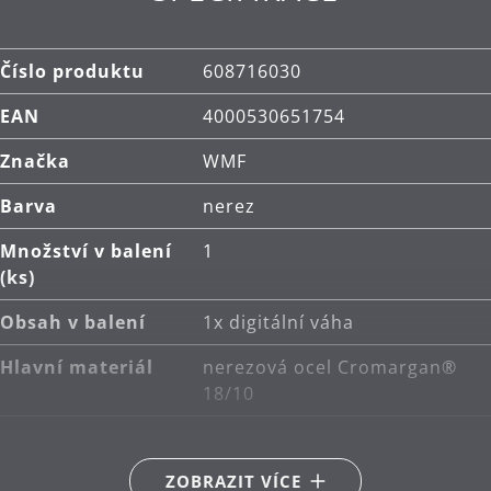
Číslo produktu
608716030
EAN
4000530651754
Značka
WMF
Barva
nerez
Množství v balení
1
(ks)
Obsah v balení
1x digitální váha
Hlavní materiál
nerezová ocel Cromargan®
18/10
Délka (cm)
20
ZOBRAZIT VÍCE
Výška (cm)
1