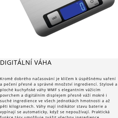
DIGITÁLNÍ VÁHA
Kromě dobrého načasování je klíčem k úspěšnému vaření
a pečení přesné a správné množství ingrediencí. Stylové a
ploché kuchyňské váhy WMF s elegantním vážícím
povrchem a digitálním displejem přesně váží mokré i
suché ingredience ve všech jednotkách hmotnosti a až
pěti kilogramech. Váhy mají indikátor stavu baterie a
vypínají se automaticky, když se nepoužívají. Praktická
funkce táry umožňuje zvážit všechny ingredience