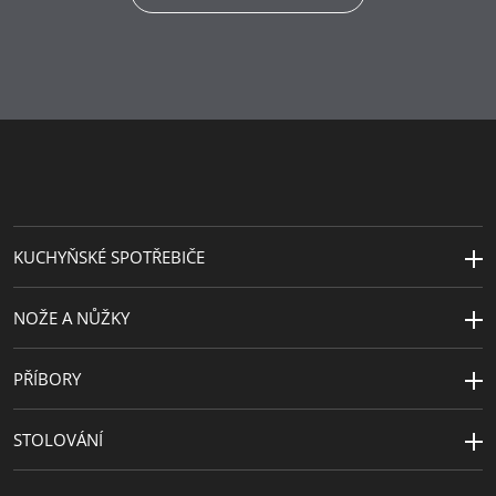
Péče o výrobky
ruční mytí
Šířka (cm)
20
KUCHYŇSKÉ SPOTŘEBIČE
NOŽE A NŮŽKY
PŘÍBORY
STOLOVÁNÍ