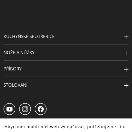
KUCHYŇSKÉ SPOTŘEBIČE
NOŽE A NŮŽKY
PŘÍBORY
STOLOVÁNÍ
Abychom mohli náš web vylepšovat, potřebujeme si o