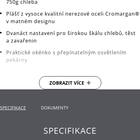
750g chleba
Plášť z vysoce kvalitní nerezové oceli Cromargan®
v matném designu
Dvanáct nastavení pro širokou škálu chlebů, těst
a zavařenin
Praktické okénko s přepínatelným osvětlením
pekárny
Zabraňuje otevření víka během pečení
ZOBRAZIT VÍCE
Velký osvětlený LCD displej ukazuje programy,
nastavení a dobu přípravy
Nepřilnavá pečící forma s háky na těsto,
SPECIFIKACE
DOKUMENTY
odměrkami, odměrnými lžičkami a háčkem na
vyjmutí háku
SPECIFIKACE
Výkon: 450 wattů