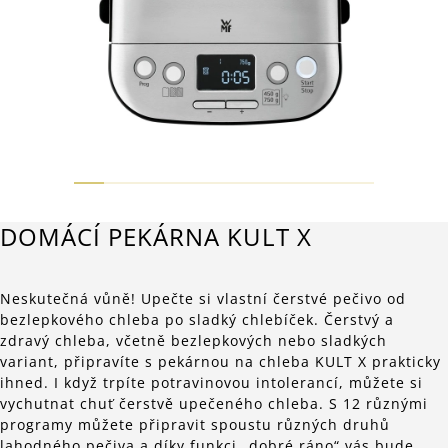
DOMÁCÍ PEKÁRNA KULT X
Neskutečná vůně! Upečte si vlastní čerstvé pečivo od
bezlepkového chleba po sladký chlebíček. Čerstvý a
zdravý chleba, včetně bezlepkových nebo sladkých
variant, připravíte s pekárnou na chleba KULT X prakticky
ihned. I když trpíte potravinovou intolerancí, můžete si
vychutnat chuť čerstvě upečeného chleba. S 12 různými
programy můžete připravit spoustu různých druhů
lahodného pečiva a díky funkci „dobré ráno“ vás bude