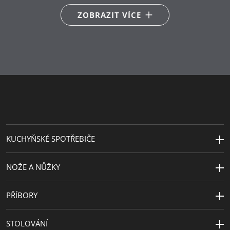
Hlavní materiál
nerezová ocel Cromargan®
ZOBRAZIT VÍCE
18/10
Péče o výrobky
lze mýt v myčce
Délka (cm)
22
Návrhář
Wilhelm Wagenfeld
Šířka (cm)
11
Doplňkový
plast
materiál
KUCHYŇSKÉ SPOTŘEBIČE
NOŽE A NŮŽKY
PŘÍBORY
STOLOVÁNÍ