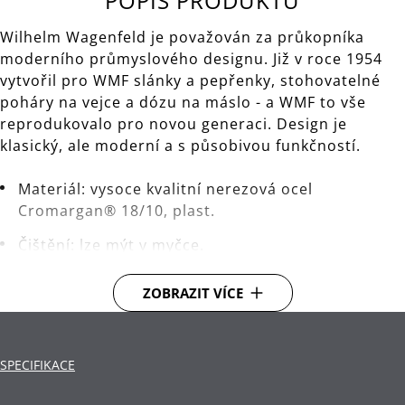
POPIS PRODUKTU
Wilhelm Wagenfeld je považován za průkopníka
moderního průmyslového designu. Již v roce 1954
vytvořil pro WMF slánky a pepřenky, stohovatelné
poháry na vejce a dózu na máslo - a WMF to vše
reprodukovalo pro novou generaci. Design je
klasický, ale moderní a s působivou funkčností.
Materiál: vysoce kvalitní nerezová ocel
Cromargan® 18/10, plast.
Čištění: lze mýt v myčce.
ZOBRAZIT VÍCE
SPECIFIKACE