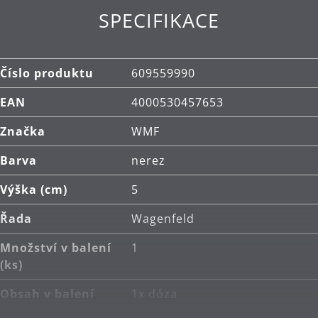
SPECIFIKACE
Číslo produktu
609559990
EAN
4000530457653
Značka
WMF
Barva
nerez
Výška (cm)
5
Řada
Wagenfeld
Množství v balení
1
(ks)
Obsah v balení
1x dóza