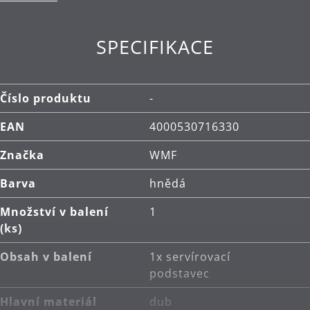
SPECIFIKACE
Číslo produktu
-
EAN
4000530716330
Značka
WMF
Barva
hnědá
Množství v balení
1
(ks)
Obsah v balení
1x servírovací
podstavec
Hlavní materiál
dub