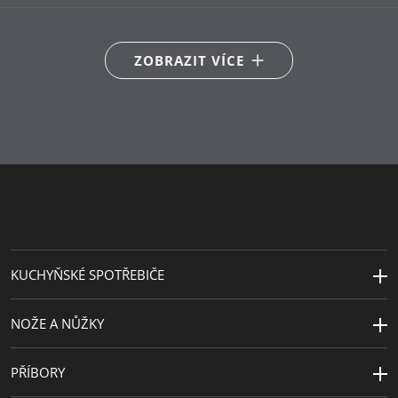
Péče o výrobky
ruční mytí
ZOBRAZIT VÍCE
Řada
WMF Ovenware
Délka (cm)
36
Šířka (cm)
26
Výška (cm)
8
KUCHYŇSKÉ SPOTŘEBIČE
NOŽE A NŮŽKY
PŘÍBORY