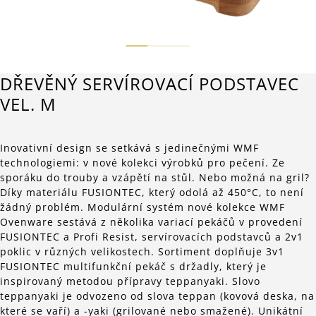
DŘEVĚNÝ SERVÍROVACÍ PODSTAVEC
VEL. M
Inovativní design se setkává s jedinečnými WMF
technologiemi: v nové kolekci výrobků pro pečení. Ze
sporáku do trouby a vzápětí na stůl. Nebo možná na gril?
Díky materiálu FUSIONTEC, který odolá až 450°C, to není
žádný problém. Modulární systém nové kolekce WMF
Ovenware sestává z několika variací pekáčů v provedení
FUSIONTEC a Profi Resist, servírovacích podstavců a 2v1
poklic v různých velikostech. Sortiment doplňuje 3v1
FUSIONTEC multifunkční pekáč s držadly, který je
inspirovaný metodou přípravy teppanyaki. Slovo
teppanyaki je odvozeno od slova teppan (kovová deska, na
které se vaří) a -yaki (grilované nebo smažené). Unikátní