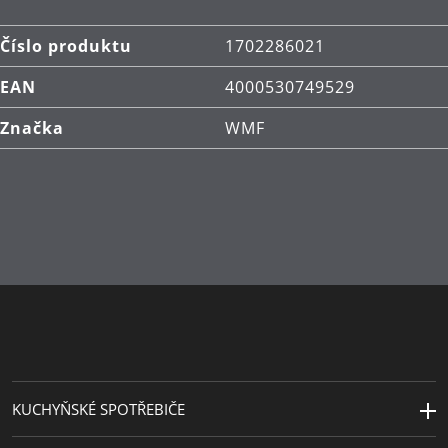
a vysoce kvalitní nerezová ocel Cromargan®:
vnější povrch z nerezové oceli 18/10 pro rychlou
Číslo produktu
1702286021
a přesnou reakci na teplo a rovnoměrný rozptyl
EAN
4000530749529
tepla
Značka
WMF
Rukojeť z nerezové oceli: Masivní rukojeť
z nerezové oceli pro dlouhou životnost
Všestranná pánev na smažení: Vysoké stěny
a jemně zaoblené hrany pro širokou škálu
velkorysých a skvělých receptů připravených
k dokonalosti
KUCHYŇSKÉ SPOTŘEBIČE