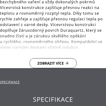
bezchybného vaření a vždy dokonalých pokrmů
Vícevrstvá konstrukce zajišťuje přesnou reakci na
teplotu a rovnoměrný rozptyl tepla. Díky tomu se
rychle zahřeje a zajišťuje přesnou regulaci tepla po
odstavení z varné desky. Vícevrstvou konstrukci
doplňuje žáruvzdorný povrch Duraquartz, který se
snadno čistí a je zárukou skvělého opékání
a rychlého, rovnoměrného ohřevu. Kompatibilní se
všemi varnými deskami včetně indukce.
Dokonalá regulace teploty: Pánev s inovativní
ZOBRAZIT VÍCE
technologií Rapid Heat Control a velmi plochým
dnem pro rychlé zahřátí a přesnou regulaci
teploty po odstavení ze zdroje tepla
SPECIFIKACE
Povrch Duraquarz®: Žáruvzdorná třívrstvá
konstrukce pro vynikající pečené pokrmy a snadné
mytí
SPECIFIKACE
Rychlý a rovnoměrný ohřev: Hliníkové jádro