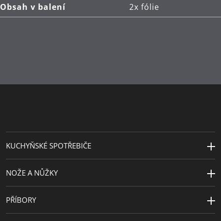
Obsah v balení
2x fólie
KUCHYŇSKÉ SPOTŘEBIČE
NOŽE A NŮŽKY
PŘÍBORY