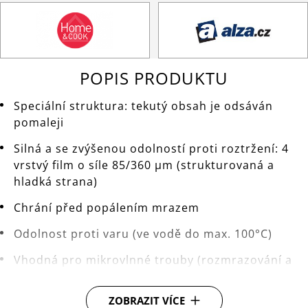
POPIS PRODUKTU
Speciální struktura: tekutý obsah je odsáván
pomaleji
Silná a se zvýšenou odolností proti roztržení: 4
vrstvý film o síle 85/360 μm (strukturovaná a
hladká strana)
Chrání před popálením mrazem
Odolnost proti varu (ve vodě do max. 100°C)
Vhodná pro mikrovlnné trouby (rozmrazování a
zahřívání do max. 70°C)
ZOBRAZIT VÍCE
Vakuové sáčky mohou být značeny jednotlivě