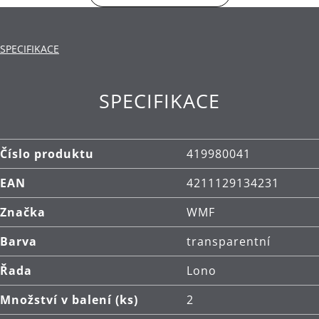
(datum a obsah)
Obsahuje: 2 role fólie, každá 6000 x 300 mm
SPECIFIKACE
Vhodná pro všechny běžné vakuovačky
SPECIFIKACE
Číslo produktu
419980041
EAN
4211129134231
Značka
WMF
Barva
transparentní
Řada
Lono
Množství v balení (ks)
2