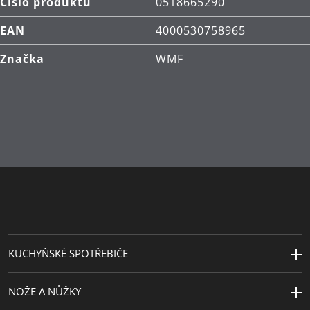
Číslo produktu
0518665290
během chvilky dosáhne správné teploty, poskytuje
výjimečnou kontrolu a přesnost při vaření –
EAN
4000530758965
ideální pro zvládnutí i náročných receptů
Značka
WMF
Nádherné nádobí s atraktivní estetikou, lesklým
nebo metalickým povrchem a úchvatnými
barvami, které dodá vaší kuchyni poutavý styl.
Duté rukojeti snižují přenos tepla z nádoby na
rukojeť, aby zůstala rukojeť chladnější na dotek**
Hrnec na polévku s poklicí, vhodný do myčky
nádobí
Vyrobeno v Německu
Kvalita se zárukou 30 let*
KUCHYŇSKÉ SPOTŘEBIČE
CO JE SOUČÁSTÍ BALENÍ: Hrnec na polévku (24 cm)
se skleněnou poklicí
NOŽE A NŮŽKY