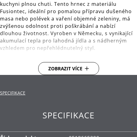
kuchyni plnou chuti. Tento hrnec z materiálu
Fusiontec, ideální pro pomalou přípravu dušeného
masa nebo polévek a vaření objemné zeleniny, má
zvýšenou odolnost proti poškrábání a nabízí
dlouhou životnost. Vyroben v Německu, s vynikající
akumulací tepla pro lahodná jídla a s nádherným
vzhledem pro nepřehlédnutelný styl.
Materiál Fusiontec spojuje 20 kvalitních minerálů
ZOBRAZIT VÍCE
do pevného povrchu
Nádobí, které si zachovává svůj vzhled i při
každodenním používání, včetně kontaktu s
SPECIFIKACE
kovovým náčiním
Vynikající vlastnosti udržování tepla, které nabízí
SPECIFIKACE
dokonalé výsledky vaření plné výrazných a
bohatých chutí
Rychle se zahřívající hrnec na polévku, který