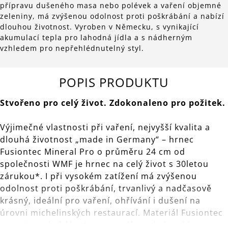
přípravu dušeného masa nebo polévek a vaření objemné
zeleniny, má zvýšenou odolnost proti poškrábání a nabízí
dlouhou životnost. Vyroben v Německu, s vynikající
akumulací tepla pro lahodná jídla a s nádherným
vzhledem pro nepřehlédnutelný styl.
POPIS PRODUKTU
Stvořeno pro celý život. Zdokonaleno pro požitek.
Výjimečné vlastnosti při vaření, nejvyšší kvalita a
dlouhá životnost „made in Germany“ – hrnec
Fusiontec Mineral Pro o průměru 24 cm od
společnosti WMF je hrnec na celý život s 30letou
zárukou*. I při vysokém zatížení má zvýšenou
odolnost proti poškrábání, trvanlivý a nadčasově
krásný, ideální pro vaření, ohřívání i dušení na
úrovni michelinských restaurací. Materiál Fusiontec
reaguje na každém typu sporáku velmi rychle a