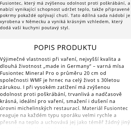
Fusiontec, který má zvýšenou odolnost proti poškrábání, a
nabízí vynikající schopnost udržet teplo, takže připravené
pokrmy pokaždé oplývají chutí. Tato 4dílná sada nádobí je
vyrobena v Německu a vyniká krásným vzhledem, který
dodá vaší kuchyni poutavý styl.
POPIS PRODUKTU
Výjimečné vlastnosti při vaření, nejvyšší kvalita a
dlouhá životnost „made in Germany“ – varná mísa
Fusiontec Mineral Pro o průměru 20 cm od
společnosti WMF je hrnec na celý život s 30letou
zárukou. I při vysokém zatížení má zvýšenou
odolnost proti poškrábání, trvanlivá a nadčasově
krásná, ideální pro vaření, smažení i dušení na
úrovni michelinských restaurací. Materiál Fusiontec
reaguje na každém typu sporáku velmi rychle a
přesně na teplo a uchovává jej jako téměř žádný jiný
materiál – ideální předpoklady pro intenzivní