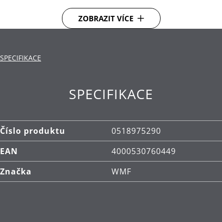
chuťový zážitek. Varná mísa je navíc vybavena
ZOBRAZIT VÍCE
tepelně izolovanými dutými rukojeťmi* a skleněnou
poklicí.**
Materiál Fusiontec spojuje 20 kvalitních minerálů
SPECIFIKACE
do mimořádně pevného povrchu
Nádobí, které si zachovává svůj vzhled i při
SPECIFIKACE
každodenním používání, včetně kontaktu s
kovovým náčiním.
Vynikající vlastnosti udržování tepla, které nabízí
Číslo produktu
0518975290
dokonalé výsledky vaření plné výrazných a
EAN
4000530760449
bohatých chutí
Značka
WMF
Rychle se zahřívající nádoba na vaření, která
rychle dosáhne správné teploty, poskytuje
výjimečnou kontrolu a přesnost při vaření –
ideální pro zvládnutí i náročných receptů