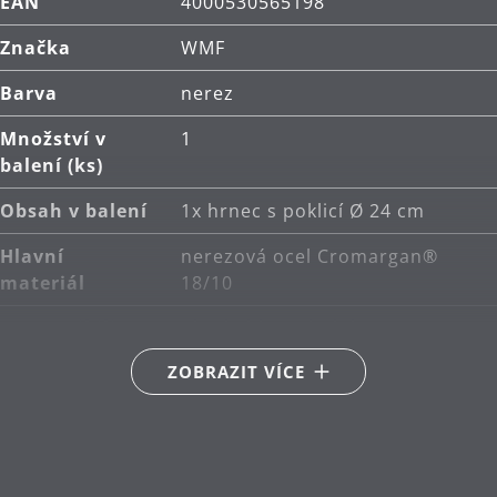
EAN
4000530565198
Značka
WMF
Barva
nerez
Množství v
1
balení (ks)
Obsah v balení
1x hrnec s poklicí Ø 24 cm
Hlavní
nerezová ocel Cromargan®
materiál
18/10
Kompatibilita s
Vhodné i pro indukce
indukční
ZOBRAZIT VÍCE
deskou
Typ sporáku
Vhodné pro keramické,
plynové, elektrické a indukční
sporáky