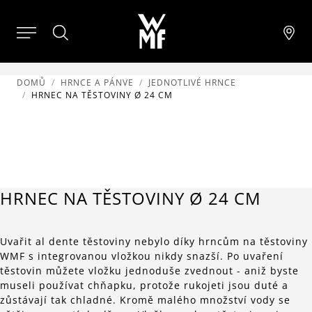
DOMŮ
HRNCE A PÁNVE
JEDNOTLIVÉ HRNCE
HRNEC NA TĚSTOVINY Ø 24 CM
HRNEC NA TĚSTOVINY Ø 24 CM
Uvařit al dente těstoviny nebylo díky hrncům na těstoviny
WMF s integrovanou vložkou nikdy snazší. Po uvaření
těstovin můžete vložku jednoduše zvednout - aniž byste
museli používat chňapku, protože rukojeti jsou duté a
zůstávají tak chladné. Kromě malého množství vody se