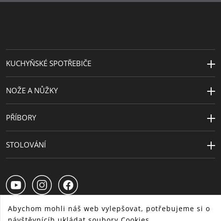
Péče o výrobky
lze mýt v myčce
Průměr (cm)
24
Výška (cm)
23.5
KUCHYŇSKÉ SPOTŘEBIČE
Kapacita (l)
7
NOŽE A NŮŽKY
PŘÍBORY
STOLOVÁNÍ
Abychom mohli náš web vylepšovat, potřebujeme si o
návštěvnícíh ukládat soubory Cookies.