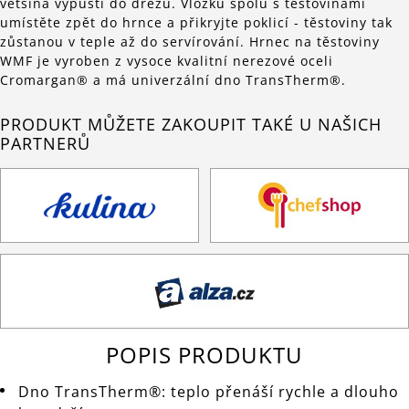
většina vypustí do dřezu. Vložku spolu s těstovinami
umístěte zpět do hrnce a přikryjte poklicí - těstoviny tak
zůstanou v teple až do servírování. Hrnec na těstoviny
WMF je vyroben z vysoce kvalitní nerezové oceli
Cromargan® a má univerzální dno TransTherm®.
PRODUKT MŮŽETE ZAKOUPIT TAKÉ U NAŠICH
PARTNERŮ
POPIS PRODUKTU
Dno TransTherm®: teplo přenáší rychle a dlouho