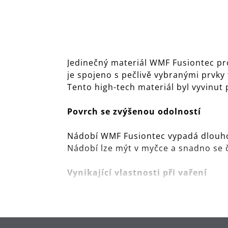
Jedinečný materiál WMF Fusiontec pro
je spojeno s pečlivě vybranými prvky 
Tento high-tech materiál byl vyvinut
Povrch se zvýšenou odolností
Nádobí WMF Fusiontec vypadá dlouho 
Nádobí lze mýt v myčce a snadno se č
Vynikající vlastnosti při vaření
Bez ohledu na to, zda připravujete gu
úspěch. Excelentní vedení a distribuce