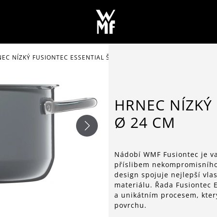
EC NÍZKÝ FUSIONTEC ESSENTIAL ŠEDÝ Ø 24 CM
HRNEC NÍZKÝ 
Ø 24 CM
Nádobí WMF Fusiontec je va
příslibem nekompromisního v
design spojuje nejlepší vla
materiálu. Řada Fusiontec 
a unikátním procesem, kte
povrchu.