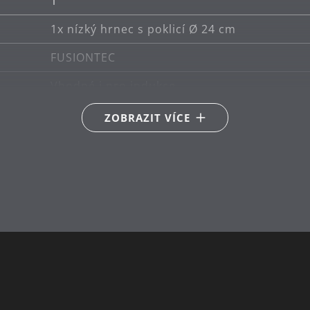
1
1x nízký hrnec s poklicí Ø 24 cm
FUSIONTEC
Vhodné i pro indukce
Vhodné pro keramické, plynové, elektrické a
ZOBRAZIT VÍCE
lze mýt v myčce
nerez
Německo
30 let
4.4
24