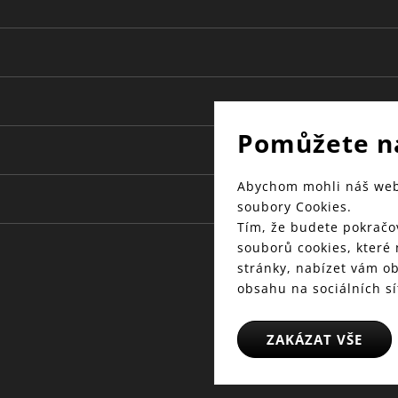
10.5
Pomůžete n
Abychom mohli náš web 
soubory Cookies.
Tím, že budete pokračov
souborů cookies, které
stránky, nabízet vám o
obsahu na sociálních sí
ZAKÁZAT VŠE