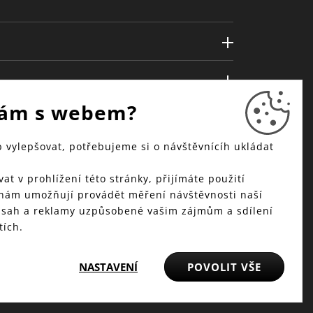
ám s webem?
vylepšovat, potřebujeme si o návštěvnícíh ukládat
at v prohlížení této stránky, přijímáte použití
 nám umožňují provádět měření návštěvnosti naší
bsah a reklamy uzpůsobené vašim zájmům a sdílení
tích.
NASTAVENÍ
POVOLIT VŠE
© 2025 WMF - Všechna práva vyhrazena