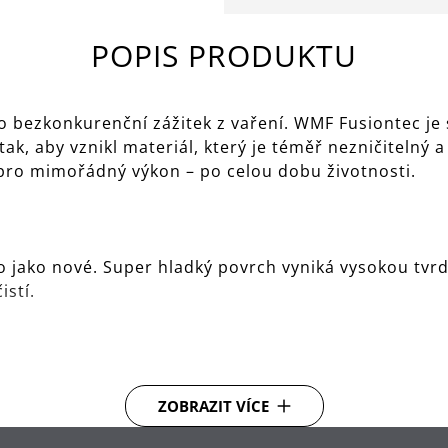
POPIS PRODUKTU
 bezkonkurenční zážitek z vaření. WMF Fusiontec je s
tak, aby vznikl materiál, který je téměř nezničitelný
 pro mimořádný výkon – po celou dobu životnosti.
jako nové. Super hladký povrch vyniká vysokou tvrd
istí.
láš nebo steak pečený na pánvi, WMF Fusiontec zajist
ZOBRAZIT VÍCE
 tepla poskytují při vaření vynikající výkon.