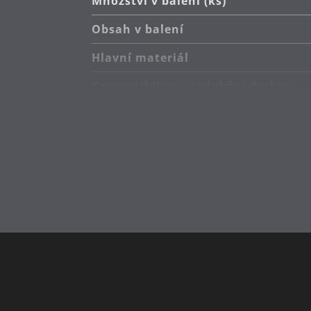
Množství v balení (ks)
Obsah v balení
Hlavní materiál
Kompatibilita s indukční deskou
Typ sporáku
Péče o výrobky
Sekundární materiál
Vyrobeno v
Extra záruka
Kapacita (l)
Průměr (cm)