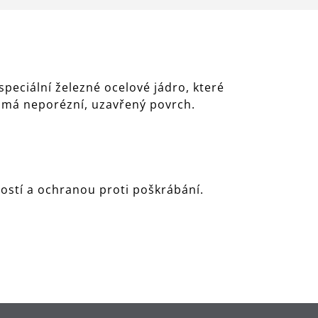
peciální železné ocelové jádro, které
 a má neporézní, uzavřený povrch.
ostí a ochranou proti poškrábání.
í, že i náročná jídla budou mít