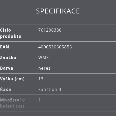
Použití: vhodné pro všechny typy varných desek,
včetně indukčních.
SPECIFIKACE
Materiál: vysoce kvalitní nerezová ocel
Cromargan®.
Číslo
761206380
Čištění: lze mýt v myčce.
produktu
EAN
4000530605856
Značka
WMF
Barva
nerez
Výška (cm)
13
Řada
Function 4
Množství v
1
balení (ks)