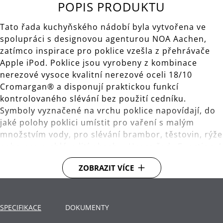
POPIS PRODUKTU
Tato řada kuchyňského nádobí byla vytvořena ve
spolupráci s designovou agenturou NOA Aachen,
zatímco inspirace pro poklice vzešla z přehrávače
Apple iPod. Poklice jsou vyrobeny z kombinace
nerezové vysoce kvalitní nerezové oceli 18/10
Cromargan® a disponují praktickou funkcí
kontrolovaného slévání bez použití cedníku.
Symboly vyznačené na vrchu poklice napovídají, do
jaké polohy poklici umístit pro vaření s malým
množstvím vody, pro slévání brambor, těstovin, rýže
nebo pro rychlé vylití obsahu. Hrnce řady Function 4
jsou také vybaveny širokými zahnutými okraji pro
ZOBRAZIT VÍCE
snadné vylévání.
Dno TransTherm®: teplo přenáší rychle a dlouho
ho udrží
SPECIFIKACE
DOKUMENTY