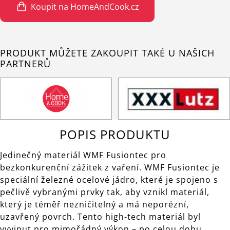
Koupit na HomeAndCook.cz
PRODUKT MŮŽETE ZAKOUPIT TAKÉ U NAŠICH
PARTNERŮ
POPIS PRODUKTU
Jedinečný materiál WMF Fusiontec pro
bezkonkurenční zážitek z vaření. WMF Fusiontec je
speciální železné ocelové jádro, které je spojeno s
pečlivě vybranými prvky tak, aby vznikl materiál,
který je téměř nezničitelný a má neporézní,
uzavřený povrch. Tento high-tech materiál byl
vyvinut pro mimořádný výkon – po celou dobu