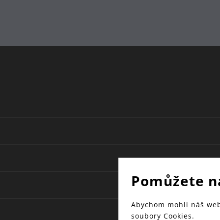
lze mýt v myčce
Německo
30 let
18
14.5
2.4
Pomůžete n
Abychom mohli náš web 
soubory Cookies.