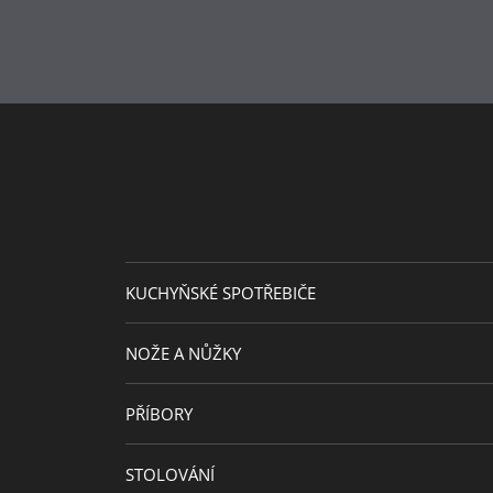
Péče o výrobky
Vyrobeno v
Extra záruka
Průměr (cm)
Průměr plotny (cm)
Kapacita (l)
KUCHYŇSKÉ SPOTŘEBIČE
NOŽE A NŮŽKY
PŘÍBORY
STOLOVÁNÍ