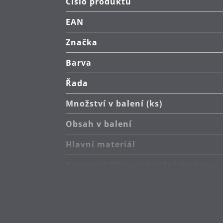
Číslo produktu
Čištění hrnce: lze mýt v myčce.
EAN
Vyrobeno v Německu: hrnec v prémi
Značka
Barva
Záruka: WMF poskytuje záruku 30 l
Řada
Množství v balení (ks)
Obsah v balení
Hlavní materiál
Kompatibilita s indukční deskou
Typ sporáku
Odolnost vůči teplu