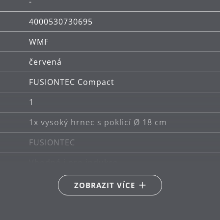
-
4000530730695
ové kvalitě.
WMF
červená
et.
FUSIONTEC Compact
1
1x vysoký hrnec s poklicí Ø 18 cm
FUSIONTEC
Vhodné i pro indukce
Vhodné pro keramické, plynové, elektrické a 
ZOBRAZIT VÍCE
Tepelně odolné až do 250°C bez poklice a neb