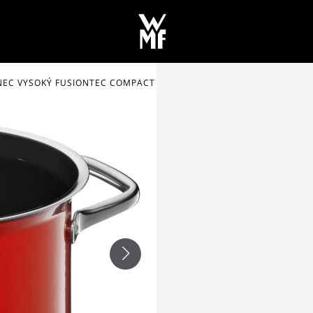
EC VYSOKÝ FUSIONTEC COMPACT ČERVENÝ Ø 18 CM