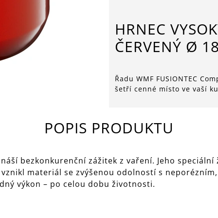
HRNEC VYSOK
ČERVENÝ Ø 1
Řadu WMF FUSIONTEC Compact
šetří cenné místo ve vaší k
POPIS PRODUKTU
náší bezkonkurenční zážitek z vaření. Jeho speciální 
vznikl materiál se zvýšenou odolností s neporézním
dný výkon – po celou dobu životnosti.