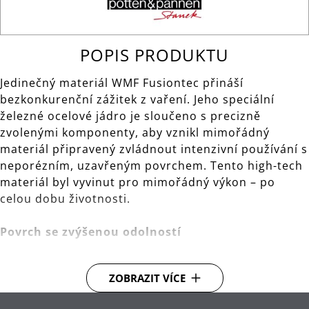
POPIS PRODUKTU
Jedinečný materiál WMF Fusiontec přináší
bezkonkurenční zážitek z vaření. Jeho speciální
železné ocelové jádro je sloučeno s precizně
zvolenými komponenty, aby vznikl mimořádný
materiál připravený zvládnout intenzivní používání s
neporézním, uzavřeným povrchem. Tento high-tech
materiál byl vyvinut pro mimořádný výkon – po
celou dobu životnosti.
Povrch se zvýšenou odolností
Nádobí WMF Fusiontec vypadá dlouho jako nové.
ZOBRAZIT VÍCE
Super hladký povrch je obzvláště tvrdý se zvýšenou
odolností proti poškrábání. Nádobí lze mýt v myčce