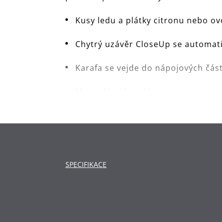
Kusy ledu a plátky citronu nebo o
Chytrý uzávěr CloseUp se automati
Karafa se vejde do nápojových část
Materiál: sklo, silikon.
Čištění: doporučuje se ruční mytí
SPECIFIKACE