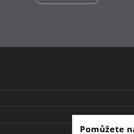
silikon
plast
7.7 | 10
1
Köhler & Wilm
Pomůžete n