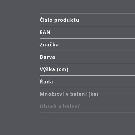
Číslo produktu
EAN
Značka
Barva
Výška (cm)
Řada
Množství v balení (ks)
Obsah v balení
Hlavní materiál
Péče o výrobky