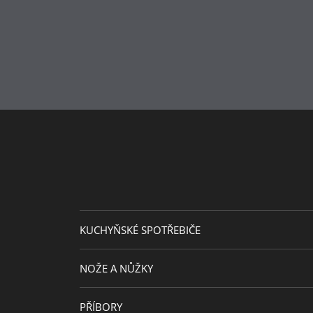
Sekundární materiál
Doplňkový materiál
Průměr (cm)
Kapacita (l)
Návrhář
KUCHYŇSKÉ SPOTŘEBIČE
NOŽE A NŮŽKY
PŘÍBORY