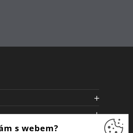
s
ám s webem?