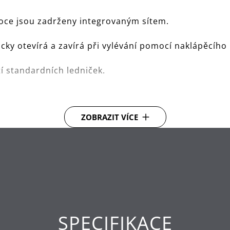
voce jsou zadrženy integrovaným sítem.
cky otevírá a zavírá při vylévání pomocí naklápěcíh
í standardních ledniček.
ZOBRAZIT VÍCE
, ale uzávěr může být demontován a umyt v myčce.
SPECIFIKACE