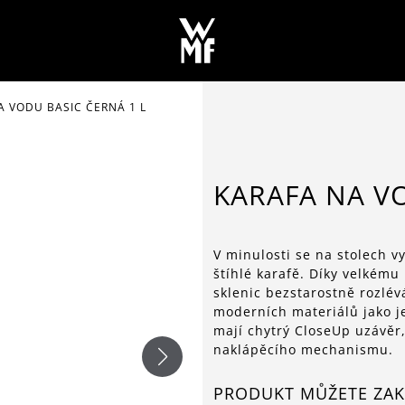
A VODU BASIC ČERNÁ 1 L
KARAFA NA VO
V minulosti se na stolech v
štíhlé karafě. Díky velkém
sklenic bezstarostně rozlév
moderních materiálů jako j
mají chytrý CloseUp uzávěr,
naklápěcího mechanismu.
PRODUKT MŮŽETE ZAK