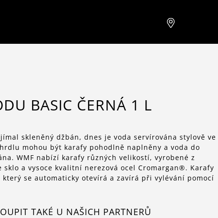
DU BASIC ČERNÁ 1 L
yjímal skleněný džbán, dnes je voda servírována stylově ve
u hrdlu mohou být karafy pohodlně naplněny a voda do
ána. WMF nabízí karafy různých velikostí, vyrobené z
e sklo a vysoce kvalitní nerezová ocel Cromargan®. Karafy
 který se automaticky otevírá a zavírá při vylévání pomocí
OUPIT TAKÉ U NAŠICH PARTNERŮ