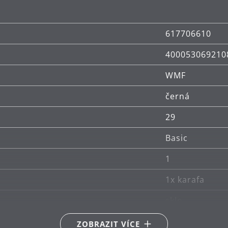
617706610
400053069210
WMF
černá
29
Basic
1
1x karafa
sklo
ruční mytí
ZOBRAZIT VÍCE