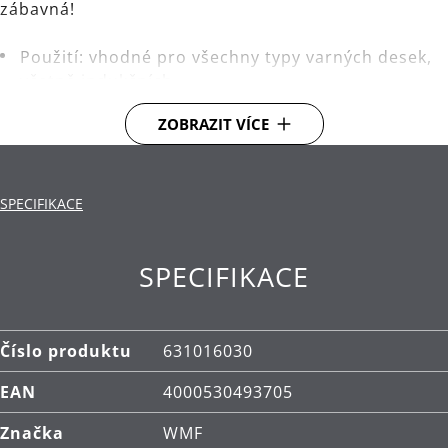
zábavná!
Použití: vhodné pro všechny typy varných desek,
včetně indukčních.
Materiál: vysoce kvalitní nerezová ocel
ZOBRAZIT VÍCE
Cromargan®.
Čištění: lze mýt v myčce.
SPECIFIKACE
SPECIFIKACE
Číslo produktu
631016030
EAN
4000530493705
Značka
WMF