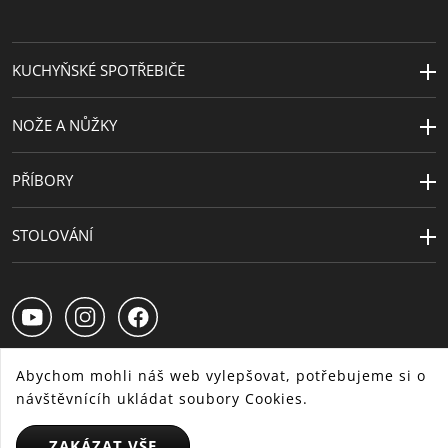
sporáky
Kompatibilita s
Vhodné i pro indukce
indukční
KUCHYŇSKÉ SPOTŘEBIČE
deskou
NOŽE A NŮŽKY
Kapacita (l)
0.3
PŘÍBORY
STOLOVÁNÍ
Abychom mohli náš web vylepšovat, potřebujeme si o
návštěvnícíh ukládat soubory Cookies.
CS
SK
HU
ZAKÁZAT VŠE