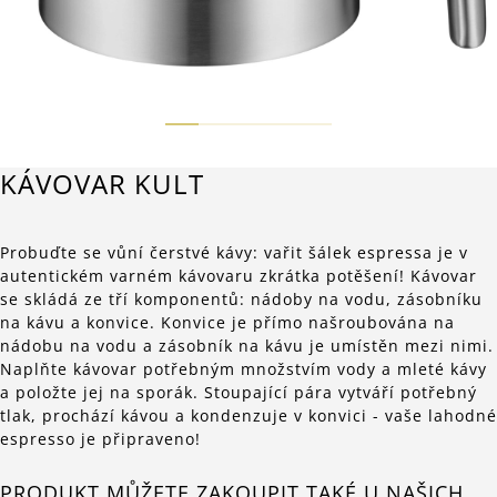
KÁVOVAR KULT
Probuďte se vůní čerstvé kávy: vařit šálek espressa je v
autentickém varném kávovaru zkrátka potěšení! Kávovar
se skládá ze tří komponentů: nádoby na vodu, zásobníku
na kávu a konvice. Konvice je přímo našroubována na
nádobu na vodu a zásobník na kávu je umístěn mezi nimi.
Naplňte kávovar potřebným množstvím vody a mleté kávy
a položte jej na sporák. Stoupající pára vytváří potřebný
tlak, prochází kávou a kondenzuje v konvici - vaše lahodné
espresso je připraveno!
PRODUKT MŮŽETE ZAKOUPIT TAKÉ U NAŠICH