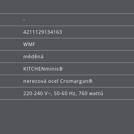
přípravy kávy
-
mene a nastavení podle tvrdosti Vaší vody
4211129134163
WMF
měděná
KITCHENminis®
nerezová ocel Cromargan®
220-240 V~, 50-60 Hz, 760 wattů