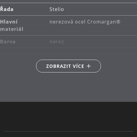
Řada
Stelio
Hlavní
nerezová ocel Cromargan®
materiál
Barva
nerez
ZOBRAZIT VÍCE