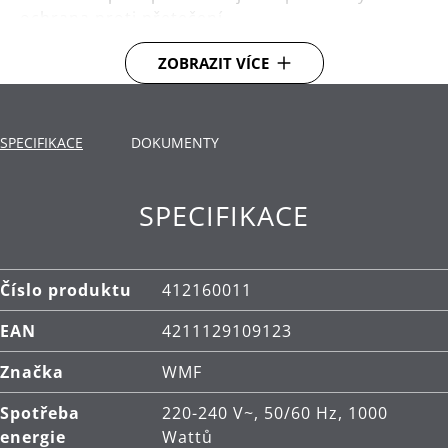
ochrana proti přetečení
Podsvícené tlačítko Start
ZOBRAZIT VÍCE
Automatické vypnutí po ukončení přípravy kávy
SPECIFIKACE
DOKUMENTY
SPECIFIKACE
Číslo produktu
412160011
EAN
4211129109123
Značka
WMF
Spotřeba
220-240 V~, 50/60 Hz, 1000
energie
Wattů