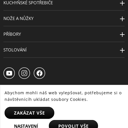
KUCHYŇSKÉ SPOTŘEBIČE
NOŽE A NŮŽKY
PŘÍBORY
STOLOVÁNÍ
Abychom mohli náš web vylepšovat, potřebujeme si o
návštěvnícíh ukládat soubory Cookies.
CS
SK
HU
ZAKÁZAT VŠE
© 2025 WMF - Všechna práva vyhrazena
NASTAVENÍ
POVOLIT VŠE