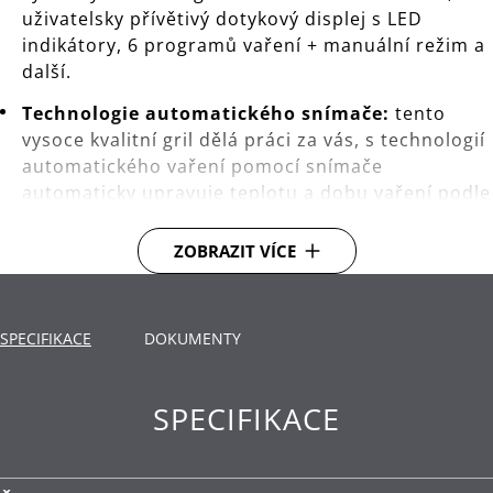
uživatelsky přívětivý dotykový displej s LED
indikátory, 6 programů vaření + manuální režim a
další.
Technologie automatického snímače:
tento
vysoce kvalitní gril dělá práci za vás, s technologií
automatického vaření pomocí snímače
automaticky upravuje teplotu a dobu vaření podle
velikosti a tloušťky, aby pokaždé zajistil dokonalé
výsledky.
ZOBRAZIT VÍCE
Povrch:
stylový plášť se zvýšenou odolností z
Cromargan® vysoce kvalitní nerezové oceli
SPECIFIKACE
zajišťuje dlouhodobou odolnost a elegantní
DOKUMENTY
design.
Dotykový displej:
uživatelsky přívětivý dotykový
SPECIFIKACE
displej s LED indikátory nabízí zážitek z grilování v
interiéru.