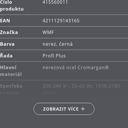
Číslo
415560011
Snadné nastavení:
s nastavením pokrývajícím
produktu
širokou škálu ingrediencí a receptů nabízí 6
programů vaření grilování, které už nemůže být
EAN
4211129143165
jednodušší, zatímco manuální režim umožňuje
vlastní nastavení.
Značka
WMF
Čištění bez námahy:
dvě odnímatelné grilovací
Barva
nerez, černá
desky z litého hliníku s žebrovanou strukturou a
nepřilnavým povrchem pro snadné čištění.
Řada
Profi Plus
Odnímatelná odkapávací miska:
praktická
Hlavní
nerezová ocel Cromargan®
odnímatelná odkapávací miska zajišťuje snadné
materiál
čištění každý den.
Spotřeba
220-240 V~, 50-60 Hz, 1830-2180
2000 W pro rychlé zahřátí:
tento všestranný
energie
wattů
spotřebič je vybaven výkonem až 2000 W pro
rychlé ohřátí.
ZOBRAZIT VÍCE