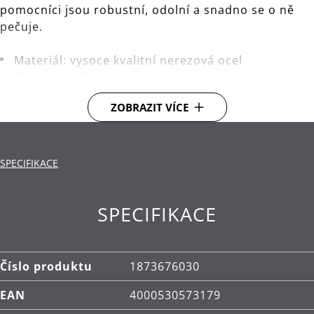
pomocníci jsou robustní, odolní a snadno se o ně
pečuje.
Materiál: vysoce kvalitní nerezová ocel
Cromargan®.
Čištění: lze mýt v myčce.
ZOBRAZIT VÍCE
SPECIFIKACE
SPECIFIKACE
Číslo produktu
1873676030
EAN
4000530573179