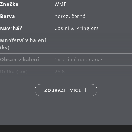
Značka
WMF
Barva
nerez, černá
Návrhář
Casini & Pringiers
Množství v balení
1
(ks)
Obsah v balení
1x kráječ na ananas
Délka (cm)
26.6
Hlavní materiál
nerezová ocel Cromargan®
ZOBRAZIT VÍCE
18/10
Péče o výrobky
lze mýt v myčce
Řada
Gourmet