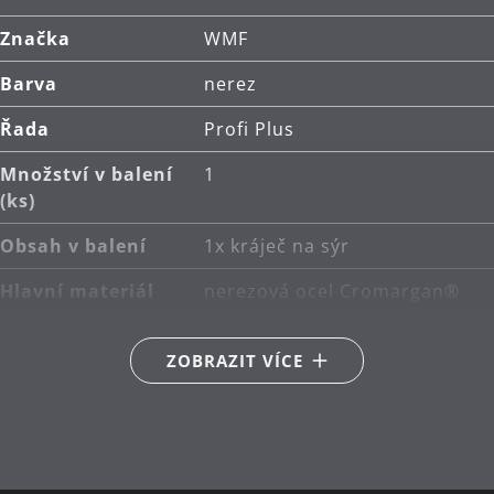
Značka
WMF
Barva
nerez
Řada
Profi Plus
Množství v balení
1
(ks)
Obsah v balení
1x kráječ na sýr
Hlavní materiál
nerezová ocel Cromargan®
18/10
ZOBRAZIT VÍCE
Péče o výrobky
lze mýt v myčce
Délka (cm)
24
Návrhář
WMF Atelier