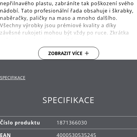
nepřilnavého plastu, zabráníte tak poškození svého
nádobí. Tato profesionální řada obsahuje i škrabky,
naběračky, paličky na maso a mnoho dalšího.
Všechny výrobky jsou prémiové kvality a díky
závěsné rukojeti mohou být vždy po ruce. Zkrátka
vaření a servírování ve velkém stylu.
ZOBRAZIT VÍCE
S praktickým okem pro uložení na závěsné tyči s
háčky.
Materiál: vysoce kvalitní nerezová ocel
SPECIFIKACE
Cromargan®.
Čištění: lze mýt v myčce.
SPECIFIKACE
Číslo produktu
1871366030
EAN
4000530535245