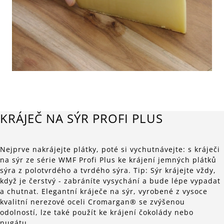
KRÁJEČ NA SÝR PROFI PLUS
Nejprve nakrájejte plátky, poté si vychutnávejte: s kráječi
na sýr ze série WMF Profi Plus ke krájení jemných plátků
sýra z polotvrdého a tvrdého sýra. Tip: Sýr krájejte vždy,
když je čerstvý - zabráníte vysychání a bude lépe vypadat
a chutnat. Elegantní kráječe na sýr, vyrobené z vysoce
kvalitní nerezové oceli Cromargan® se zvýšenou
odolností, lze také použít ke krájení čokolády nebo
nugátu.