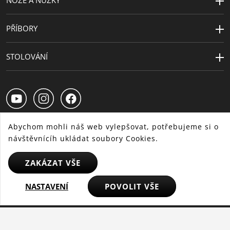
NOŽE A NŮŽKY
PŘÍBORY
STOLOVÁNÍ
Abychom mohli náš web vylepšovat, potřebujeme si o
návštěvnícíh ukládat soubory Cookies.
CS
SK
HU
ZAKÁZAT VŠE
NASTAVENÍ
POVOLIT VŠE
© 2025 WMF - Všechna práva vyhrazena