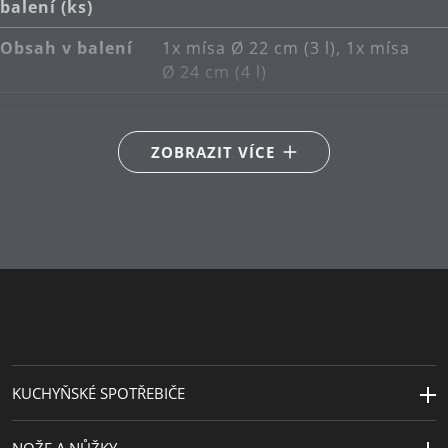
balení (ks)
Obsah v balení
1x mísa Ø 22 cm (3 l), 1x mísa
Ø 24 cm (4 l)
Hlavní
nerezová ocel Cromargan®
materiál
18/10
ZOBRAZIT VÍCE
Péče o výrobky
lze mýt v myčce
Průměr (cm)
22 | 24
Kapacita (l)
3 | 4
KUCHYŇSKÉ SPOTŘEBIČE