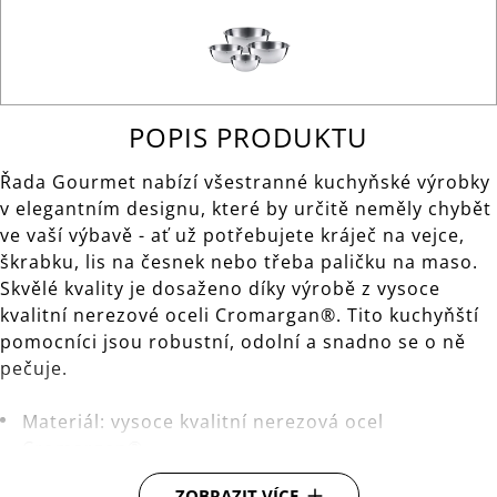
POPIS PRODUKTU
Řada Gourmet nabízí všestranné kuchyňské výrobky
v elegantním designu, které by určitě neměly chybět
ve vaší výbavě - ať už potřebujete kráječ na vejce,
škrabku, lis na česnek nebo třeba paličku na maso.
Skvělé kvality je dosaženo díky výrobě z vysoce
kvalitní nerezové oceli Cromargan®. Tito kuchyňští
pomocníci jsou robustní, odolní a snadno se o ně
pečuje.
Materiál: vysoce kvalitní nerezová ocel
Cromargan®.
Čištění: lze mýt v myčce.
ZOBRAZIT VÍCE