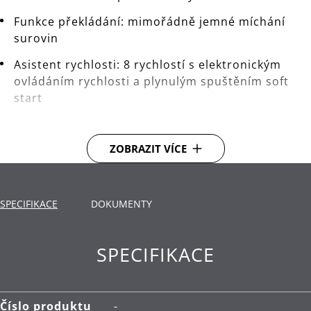
Funkce překládání: mimořádně jemné míchání
surovin
Asistent rychlosti: 8 rychlostí s elektronickým
ovládáním rychlosti a plynulým spuštěním soft
start
Asistent bezpečí: automatické vypnutí při
zvednutí sklopné hlavy a mimořádná stabilita díky
ZOBRAZIT VÍCE
optimálnímu rozložení váhy
Asistent kabelu: integrovaný kabelový navíječ pro
snadné uložení kabelu uvnitř spotřebiče
SPECIFIKACE
DOKUMENTY
Další funkce s volitelným příslušenstvím
SPECIFIKACE
Celokovový plášť
Číslo produktu
-