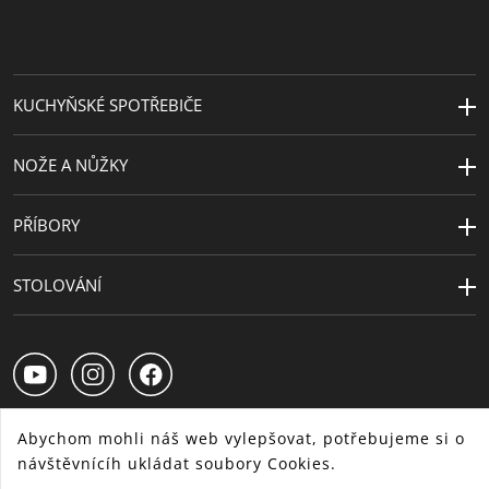
KUCHYŇSKÉ SPOTŘEBIČE
NOŽE A NŮŽKY
PŘÍBORY
STOLOVÁNÍ
Abychom mohli náš web vylepšovat, potřebujeme si o
návštěvnícíh ukládat soubory Cookies.
CS
SK
HU