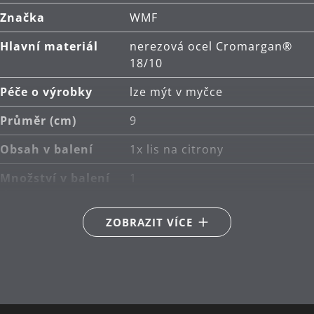
Značka
WMF
Hlavní materiál
nerezová ocel Cromargan®
18/10
Péče o výrobky
lze mýt v myčce
Průměr (cm)
9
Obsah v balení
1x lis na citrony
Množství v balení
1
(ks)
ZOBRAZIT VÍCE
Barva
nerez
Řada
Gourmet