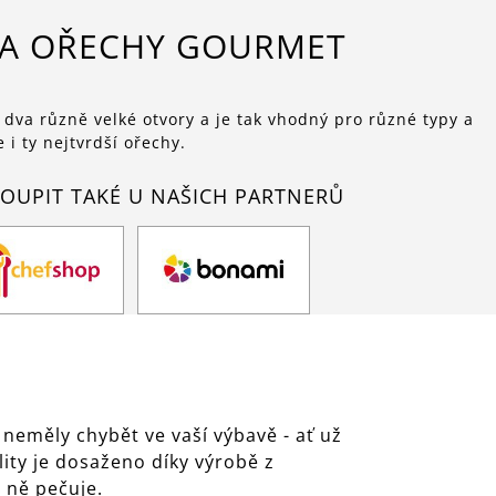
NA OŘECHY GOURMET
 dva různě velké otvory a je tak vhodný pro různé typy a
 i ty nejtvrdší ořechy.
OUPIT TAKÉ U NAŠICH PARTNERŮ
neměly chybět ve vaší výbavě - ať už
lity je dosaženo díky výrobě z
 ně pečuje.