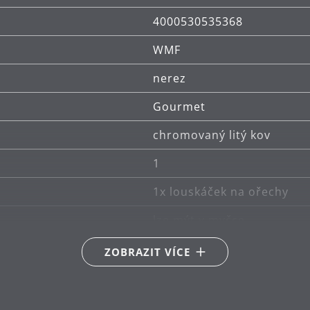
4000530535368
WMF
nerez
Gourmet
chromovaný litý kov
1
1x louskáček na ořechy
lze mýt v myčce
Walter Wenzl
ZOBRAZIT VÍCE