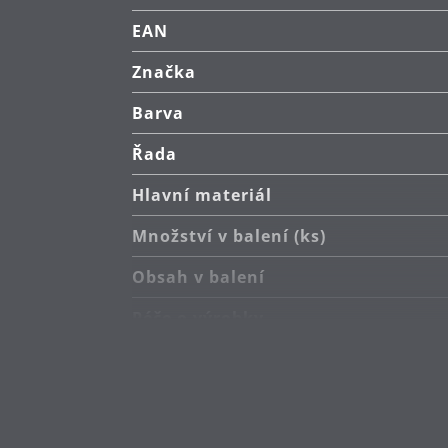
EAN
Značka
Barva
Řada
Hlavní materiál
Množství v balení (ks)
Obsah v balení
Péče o výrobky
Návrhář