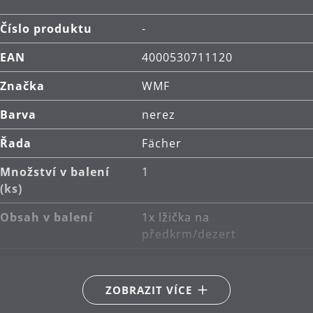
Číslo produktu
-
EAN
4000530711120
Značka
WMF
Barva
nerez
Řada
Fächer
Množství v balení
1
(ks)
Obsah v balení
1x lžička na
předkrm/dezert
Hlavní materiál
Cromargan protect®
ZOBRAZIT VÍCE
Péče o výrobky
lze mýt v myčce