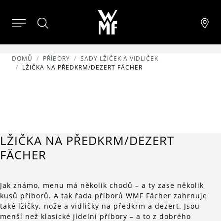
DOMŮ
PŘÍBORY
SADY LŽIČEK A VIDLIČEK
LŽIČKA NA PŘEDKRM/DEZERT FÄCHER
LŽIČKA NA PŘEDKRM/DEZERT
FÄCHER
Jak známo, menu má několik chodů – a ty zase několik
kusů příborů. A tak řada příborů WMF Fächer zahrnuje
také lžičky, nože a vidličky na předkrm a dezert. Jsou
menší než klasické jídelní příbory – a to z dobrého