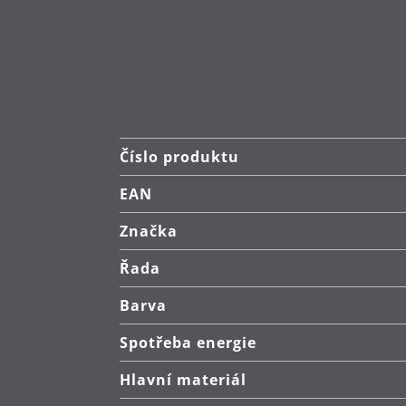
Grilovací plocha: 28 cm x 50 cm
Číslo produktu
EAN
Značka
Řada
Barva
Spotřeba energie
Hlavní materiál