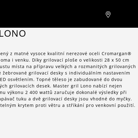
 LONO
ený z matné vysoce kvalitní nerezové oceli Cromargan®
doma i venku. Díky grilovací ploše o velikosti 28 x 50 cm
oustu místa na přípravu velkých a rozmanitých grilovaných
žebrované grilovací desky s individuálním nastavením
LED osvětlením. Topné těleso je zabudované do dvou
ch grilovacích desek. Master gril Lono nabízí nejen
ému výkonu 2 400 wattů zaručuje dokonalé výsledky při
apávač tuku a dvě grilovací desky jsou vhodné do myčky.
telným krytem proti větru a stříkání pro venkovní použití.