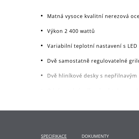
Matná vysoce kvalitní nerezová o
Výkon 2 400 wattů
Variabilní teplotní nastavení s LE
Dvě samostatně regulovatelné gril
Dvě hliníkové desky s nepřilnav
Odnímatelný odkapávač tuku vyrob
Snadno odnímatelné grilovací des
Odnímatelný kryt proti větru a stř
Certifikace pro venkovní použití
SPECIFIKACE
DOKUMENTY