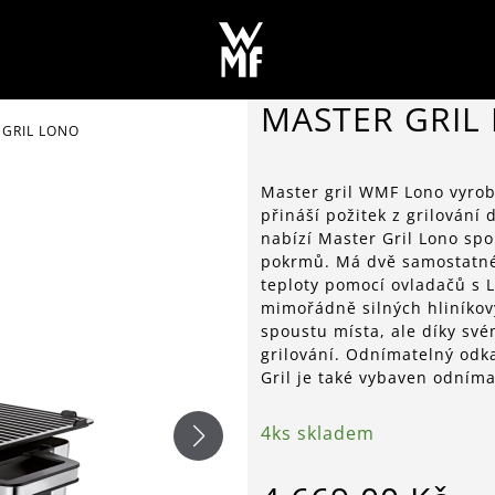
MASTER GRIL
 GRIL LONO
Master gril WMF Lono vyrob
přináší požitek z grilování 
nabízí Master Gril Lono sp
pokrmů. Má dvě samostatné 
teploty pomocí ovladačů s 
mimořádně silných hliníkový
spoustu místa, ale díky sv
grilování. Odnímatelný odk
Gril je také vybaven odníma
4ks skladem