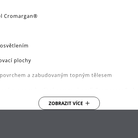
cel Cromargan®
D osvětlením
ovací plochy
ým povrchem a zabudovaným topným tělesem
ený z vysoce kvalitní nerezové oceli Cromargan® v
ZOBRAZIT VÍCE
ky díky mechanismu uvolnění
íkání