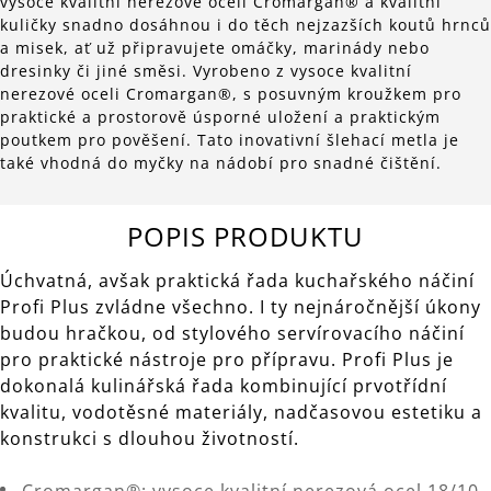
vysoce kvalitní nerezové oceli Cromargan® a kvalitní
kuličky snadno dosáhnou i do těch nejzazších koutů hrnců
a misek, ať už připravujete omáčky, marinády nebo
dresinky či jiné směsi. Vyrobeno z vysoce kvalitní
nerezové oceli Cromargan®, s posuvným kroužkem pro
praktické a prostorově úsporné uložení a praktickým
poutkem pro pověšení. Tato inovativní šlehací metla je
také vhodná do myčky na nádobí pro snadné čištění.
POPIS PRODUKTU
Úchvatná, avšak praktická řada kuchařského náčiní
Profi Plus zvládne všechno. I ty nejnáročnější úkony
budou hračkou, od stylového servírovacího náčiní
pro praktické nástroje pro přípravu. Profi Plus je
dokonalá kulinářská řada kombinující prvotřídní
kvalitu, vodotěsné materiály, nadčasovou estetiku a
konstrukci s dlouhou životností.