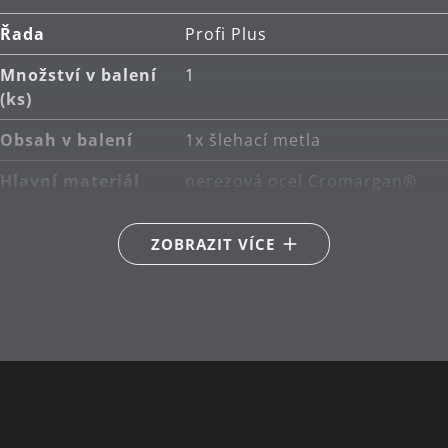
Řada
Profi Plus
Množství v balení
1
(ks)
Obsah v balení
1x šlehací metla
Hlavní materiál
nerezová ocel Cromargan®
18/10
ZOBRAZIT VÍCE
Péče o výrobky
lze mýt v myčce
Délka (cm)
32