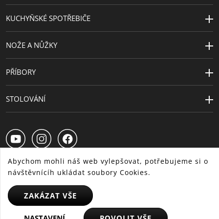
KUCHYŇSKÉ SPOTŘEBIČE
NOŽE A NŮŽKY
PŘÍBORY
STOLOVÁNÍ
Abychom mohli náš web vylepšovat, potřebujeme si o
návštěvnícíh ukládat soubory Cookies.
CS
SK
HU
ZAKÁZAT VŠE
NASTAVENÍ
POVOLIT VŠE