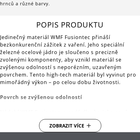
hrnců a různé barvy.
POPIS PRODUKTU
Jedinečný materiál WMF Fusiontec přináší
bezkonkurenční zážitek z vaření. Jeho speciální
železné ocelové jádro je sloučeno s precizně
zvolenými komponenty, aby vznikl materiál se
zvýšenou odolností s neporézním, uzavřeným
povrchem. Tento high-tech materiál byl vyvinut pro
mimořádný výkon – po celou dobu životnosti.
Povrch se zvýšenou odolností
Nádobí WMF Fusiontec vypadá dlouho jako nové.
Super hladký povrch vyniká vysokou tvrdostí a
ZOBRAZIT VÍCE
ochranou proti poškrábání. Nádobí lze mýt v myčce
a snadno se čistí.