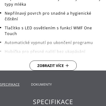
typy mléka
Nepřilnavý povrch pro snadné a hygienické
čištění
Tlačítko s LED osvětlením s funkcí WMF One
Touch
Automatické vypnutí po ukončení programu
Hubička pro přesné nalití bez ukapávání
Bezdrátový napěňovač mléka se samostatnou
ZOBRAZIT VÍCE
základnou včetně obalu na kabel
Ideální na přípravu nejrůznějších specialit:
krémová, jemná mléčná pěna - cappuccino, pevná
SPECIFIKACE
DOKUMENTY
mléčná pěna na kávu typu latté - latte macchiato,
studená mléčná pěna - frappé, koktejly, ledová
káva, horké mléčné dezerty - café latte, horká
SPECIFIKACE
čokoláda