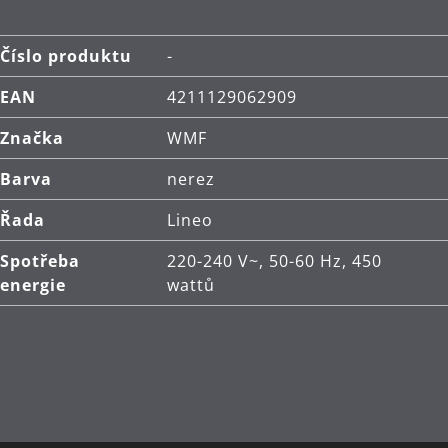
Objem: mléčná pěna do 150 ml, horké mléko do
250 ml
Číslo produktu
-
Výkon: 450 wattů
EAN
4211129062909
Značka
WMF
Barva
nerez
Řada
Lineo
Spotřeba
220-240 V~, 50-60 Hz, 450
energie
wattů