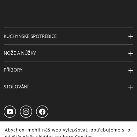
KUCHYŇSKÉ SPOTŘEBIČE
NOŽE A NŮŽKY
PŘÍBORY
STOLOVÁNÍ
Abychom mohli náš web vylepšovat, potřebujeme si o
návštěvnícíh ukládat soubory Cookies.