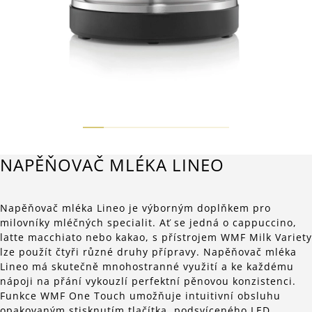
NAPĚŇOVAČ MLÉKA LINEO
Napěňovač mléka Lineo je výborným doplňkem pro
milovníky mléčných specialit. Ať se jedná o cappuccino,
latte macchiato nebo kakao, s přístrojem WMF Milk Variety
lze použít čtyři různé druhy přípravy. Napěňovač mléka
Lineo má skutečně mnohostranné využití a ke každému
nápoji na přání vykouzlí perfektní pěnovou konzistenci.
Funkce WMF One Touch umožňuje intuitivní obsluhu
opakovaným stisknutím tlačítka, podsvíceného LED