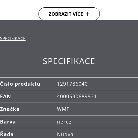
Materiál: vysoce kvalitní nerezová ocel
ZOBRAZIT VÍCE
Cromargan®.
Čištění: lze mýt v myčce.
SPECIFIKACE
SPECIFIKACE
Číslo produktu
1291786040
EAN
4000530689931
Značka
WMF
Barva
nerez
Řada
Nuova