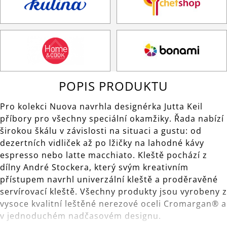
POPIS PRODUKTU
Pro kolekci Nuova navrhla designérka Jutta Keil
příbory pro všechny speciální okamžiky. Řada nabízí
širokou škálu v závislosti na situaci a gustu: od
dezertních vidliček až po lžičky na lahodné kávy
espresso nebo latte macchiato. Kleště pochází z
dílny André Stockera, který svým kreativním
přístupem navrhl univerzální kleště a proděravěné
servírovací kleště. Všechny produkty jsou vyrobeny z
vysoce kvalitní leštěné nerezové oceli Cromargan® a
v jednoduchém nadčasovém designu.