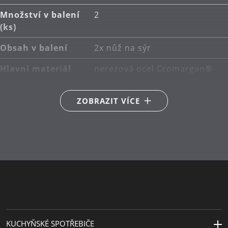
Množství v balení
2
(ks)
Obsah v balení
2x nůž na sýr
Hlavní materiál
nerezová ocel Cromargan®
18/10
ZOBRAZIT VÍCE
Péče o výrobky
lze mýt v myčce
Délka (cm)
24 | 27.5
Návrhář
André Stocker
KUCHYŇSKÉ SPOTŘEBIČE