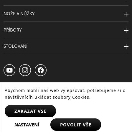
NOŽE A NŮŽKY
PŘÍBORY
STOLOVÁNÍ
Abychom mohli náš web vylepšovat, potřebujeme si o
návštěvnícíh ukládat soubory Cookies.
CS
SK
HU
ZAKÁZAT VŠE
© 2025 WMF - Všechna práva vyhrazena
NASTAVENÍ
POVOLIT VŠE