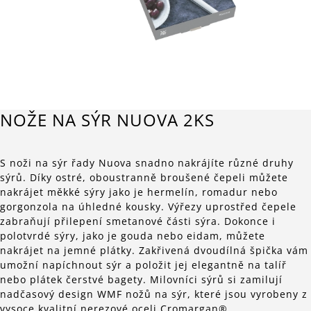
NOŽE NA SÝR NUOVA 2KS
S noži na sýr řady Nuova snadno nakrájíte různé druhy
sýrů. Díky ostré, oboustranně broušené čepeli můžete
nakrájet měkké sýry jako je hermelín, romadur nebo
gorgonzola na úhledné kousky. Výřezy uprostřed čepele
zabraňují přilepení smetanové části sýra. Dokonce i
polotvrdé sýry, jako je gouda nebo eidam, můžete
nakrájet na jemné plátky. Zakřivená dvoudílná špička vám
umožní napíchnout sýr a položit jej elegantně na talíř
nebo plátek čerstvé bagety. Milovníci sýrů si zamilují
nadčasový design WMF nožů na sýr, které jsou vyrobeny z
vysoce kvalitní nerezové oceli Cromargan®.