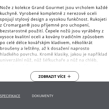
Nože z kolekce Grand Gourmet jsou vrcholem každé
kuchyně. Vyrobené kompletně z nerezové oceli
spojují stylový design a vysokou funkčnost. Rukojeti
z Cromargan® jsou příjemné pro uchopení,
bezstarostné použití. Čepele nožů jsou vyráběny z
vysoce kvalitní oceli a kovány tradičním způsobem
po celé délce kovářským kladivem, několikrát
broušeny a leštěny, až k dosažení naprosto
hladkého povrchu. Kromě klasiky, jakou je například
univerzální nůž, nůž šéfkuchaře a nůž na chléb,
série Grand Gourmet zahrnuje také vykošťovací,
filetovací a Santoku nože. Design a použitý materiál
ZOBRAZIT VÍCE
je vhodný pro gravírování - což vám umožní mít
jedinečný nůž a nebo velmi osobní dárek.
Celková délka 32 cm, délka čepele 20 cm.
SPECIFIKACE
DOKUMENTY
Materiál: kovaná čepel ze speciální nerezové oceli.