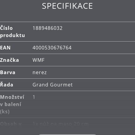
Rukojeť vyrobená z vysoce kvalitní nerezové oceli
SPECIFIKACE
Cromargan® 18/10.
Technologie Performance Cut:
V tomto
jedinečném postupu podrobujeme čepele přesně
Číslo
1889486032
řízenému tepelnému zpracování, které
produktu
optimalizuje vnitřní strukturu ocelové čepele.
EAN
4000530676764
Každá jednotlivá čepel je následně měřena
laserem, aby se určil perfektní úhel broušení, a
Značka
WMF
poté je broušena robotem, aby získala úhel s
dosud nedosaženou ostrostí. To je WMF
Barva
nerez
Performance Cut - pro vynikající a dlouhotrvající
Řada
Grand Gourmet
ostrost.
Ergonomicky tvarovaná rukojeť a dokonale
Množství
1
vyvážená váha čepele a rukojeti pro pohodlnou
v balení
manipulaci.
(ks)
Čištění nože: ruční mytí.
Obsah v
1x nůž na maso 20 cm
balení
Vyrobeno v Německu: nůž v prémiové kvalitě.